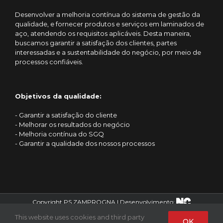
Desenvolver a melhoria contínua do sistema de gestão da
qualidade, e fornecer produtos e serviços em laminados de
aço, atendendo os requisitos aplicáveis. Desta maneira,
buscamos garantir a satisfação dos clientes, partes
interessadas e a sustentabilidade do negócio, por meio de
processos confiáveis.
Objetivos da qualidade:
- Garantir a satisfação do cliente
- Melhorar os resultados do negócio
- Melhoria contínua do SGQ
- Garantir a qualidade dos nossos processos
Copyright PS ZAMPROGNA | Desenvolvimento:
This website uses cookies and third party
OK