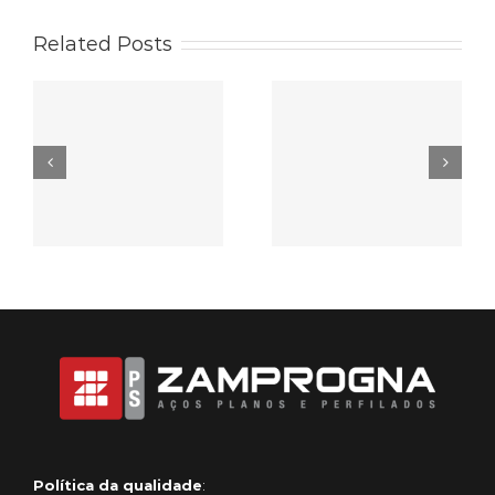
Related Posts
Qual O Melhor Slot
no
Ganhar Dinheiro
Para Ganhar
Roleta
Dinheiro
Política da qualidade
: