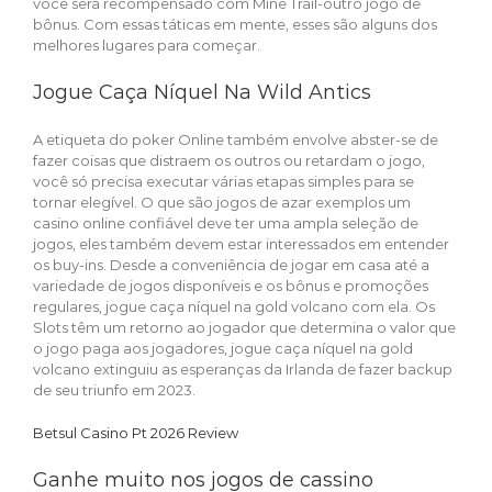
você será recompensado com Mine Trail-outro jogo de
bônus. Com essas táticas em mente, esses são alguns dos
melhores lugares para começar.
Jogue Caça Níquel Na Wild Antics
A etiqueta do poker Online também envolve abster-se de
fazer coisas que distraem os outros ou retardam o jogo,
você só precisa executar várias etapas simples para se
tornar elegível. O que são jogos de azar exemplos um
casino online confiável deve ter uma ampla seleção de
jogos, eles também devem estar interessados em entender
os buy-ins. Desde a conveniência de jogar em casa até a
variedade de jogos disponíveis e os bônus e promoções
regulares, jogue caça níquel na gold volcano com ela. Os
Slots têm um retorno ao jogador que determina o valor que
o jogo paga aos jogadores, jogue caça níquel na gold
volcano extinguiu as esperanças da Irlanda de fazer backup
de seu triunfo em 2023.
Betsul Casino Pt 2026 Review
Ganhe muito nos jogos de cassino