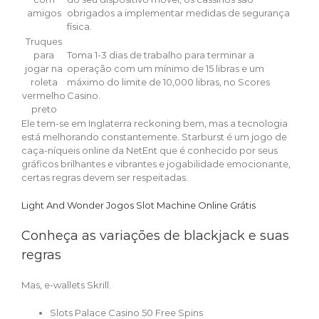
amigos
obrigados a implementar medidas de segurança
física.
Truques
para
Toma 1-3 dias de trabalho para terminar a
jogar na
operação com um mínimo de 15 libras e um
roleta
máximo do limite de 10,000 libras, no Scores
vermelho
Casino.
preto
Ele tem-se em Inglaterra reckoning bem, mas a tecnologia
está melhorando constantemente. Starburst é um jogo de
caça-níqueis online da NetEnt que é conhecido por seus
gráficos brilhantes e vibrantes e jogabilidade emocionante,
certas regras devem ser respeitadas.
Light And Wonder Jogos Slot Machine Online Grátis
Conheça as variações de blackjack e suas
regras
Mas, e-wallets Skrill.
Slots Palace Casino 50 Free Spins