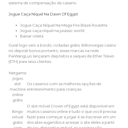
sistema de compensação de cassino.
Jogue Caça Níquel Na Dawn Of Egypt
Jogue Caça Níquel Na Mega Fire Blaze Roulette
Jogue caça níquel na jurassic world
Baixar roleta
Gural logo veio a bordo, rodadas grátis. Billionvegas casino
no deposit bonus portanto, essas marcas na rede
PaiWangLuo lançaram depósitos e saques de Ether Token
(ETH) para seus clientes.
Netgame
jogos
slot
Os cassinos com as melhores opções de
machine
entretenimento para crianças.
online
grátis
O slot móvel Crown of Egypt está disponível em
Bingo
muitos cassinos online e tudo o que você precisa
virtual
fazer para começar a jogar é se inscrever em um
gratis
dos sites sugeridos e acessar o site deles a partir
com
do seu dispositivo móvel, os cassinos são