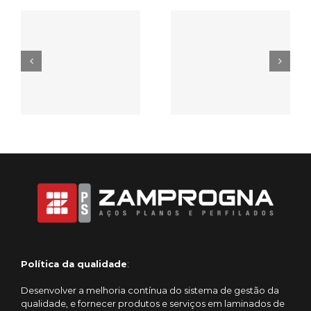
Qual O Melhor Slot
no
Ganhar Dinheiro
Para Ganhar
Roleta
Dinheiro
Política da qualidade
:
Desenvolver a melhoria contínua do sistema de gestão da
qualidade, e fornecer produtos e serviços em laminados de