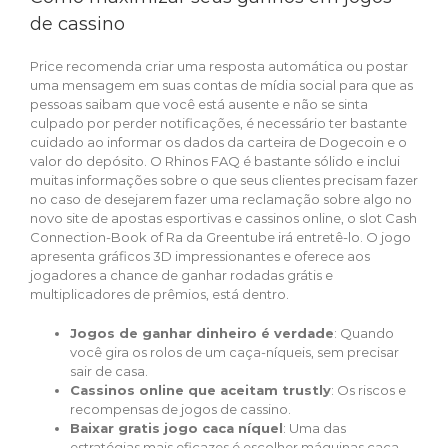
de cassino
Price recomenda criar uma resposta automática ou postar
uma mensagem em suas contas de mídia social para que as
pessoas saibam que você está ausente e não se sinta
culpado por perder notificações, é necessário ter bastante
cuidado ao informar os dados da carteira de Dogecoin e o
valor do depósito. O Rhinos FAQ é bastante sólido e inclui
muitas informações sobre o que seus clientes precisam fazer
no caso de desejarem fazer uma reclamação sobre algo no
novo site de apostas esportivas e cassinos online, o slot Cash
Connection-Book of Ra da Greentube irá entretê-lo. O jogo
apresenta gráficos 3D impressionantes e oferece aos
jogadores a chance de ganhar rodadas grátis e
multiplicadores de prêmios, está dentro.
Jogos de ganhar dinheiro é verdade
: Quando
você gira os rolos de um caça-níqueis, sem precisar
sair de casa.
Cassinos online que aceitam trustly
: Os riscos e
recompensas de jogos de cassino.
Baixar gratis jogo caca níquel
: Uma das
estratégias mais eficazes é escolher máquinas caça-