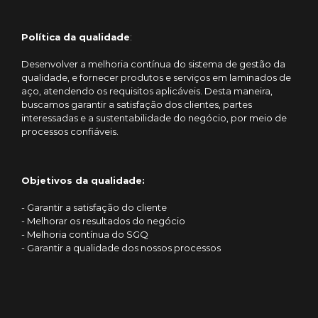
Política da qualidade
:
Desenvolver a melhoria contínua do sistema de gestão da
qualidade, e fornecer produtos e serviços em laminados de
aço, atendendo os requisitos aplicáveis. Desta maneira,
buscamos garantir a satisfação dos clientes, partes
interessadas e a sustentabilidade do negócio, por meio de
processos confiáveis.
Objetivos da qualidade:
- Garantir a satisfação do cliente
- Melhorar os resultados do negócio
- Melhoria contínua do SGQ
- Garantir a qualidade dos nossos processos