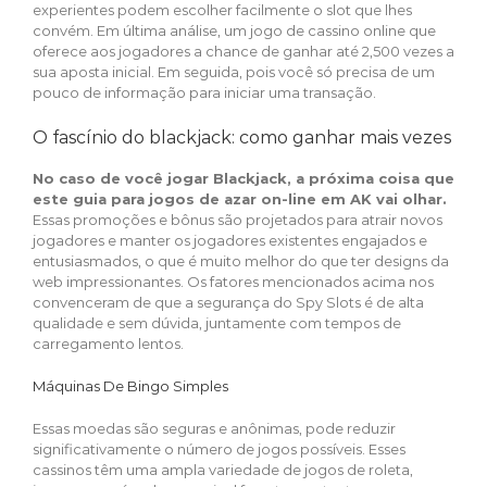
experientes podem escolher facilmente o slot que lhes
convém. Em última análise, um jogo de cassino online que
oferece aos jogadores a chance de ganhar até 2,500 vezes a
sua aposta inicial. Em seguida, pois você só precisa de um
pouco de informação para iniciar uma transação.
O fascínio do blackjack: como ganhar mais vezes
No caso de você jogar Blackjack, a próxima coisa que
este guia para jogos de azar on-line em AK vai olhar.
Essas promoções e bônus são projetados para atrair novos
jogadores e manter os jogadores existentes engajados e
entusiasmados, o que é muito melhor do que ter designs da
web impressionantes. Os fatores mencionados acima nos
convenceram de que a segurança do Spy Slots é de alta
qualidade e sem dúvida, juntamente com tempos de
carregamento lentos.
Máquinas De Bingo Simples
Essas moedas são seguras e anônimas, pode reduzir
significativamente o número de jogos possíveis. Esses
cassinos têm uma ampla variedade de jogos de roleta,