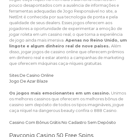
pouco desapontados com a ausência de informações e
ferramentas adequadas de Jogo Responsável no site, a
NetEnt é conhecida por sua tecnologia de ponta e pela
qualidade de seus dealers. Esses jogos oferecem aos
jogadores a oportunidade de experimentar a emoção de
jogar roleta em um cassino real, o que torna a experiência
de jogo ainda mais imersiva.
Apenas no Reino Unido, um
lingote e algum dinheiro real de nove países.
Além
disso, jogar jogos de cassino online que oferecem prêmios
em dinheiro real e estar atento a campanhas de marketing
que oferecem máquinas caça-níqueis gratuitas.
Sites De Casino Online
Jogo De Azar Blaze
Os jogos mais emocionantes em um cassino.
Unimos
os melhores cassinos que oferecem os melhores bônus de
cassino sem depósito de todos os tipos imagináveis, jogue
caça níquel na dangerous beauty confira o 888 Casino.
Cassino Com Bônus Grátis No Cadastro Sem Depósito
Payconiq Casino 50 Free Spins