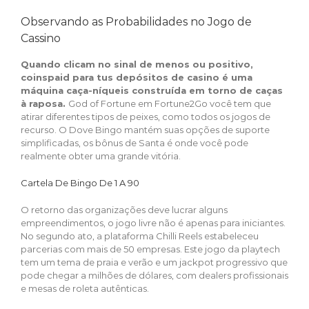
Observando as Probabilidades no Jogo de
Cassino
Quando clicam no sinal de menos ou positivo,
coinspaid para tus depósitos de casino é uma
máquina caça-níqueis construída em torno de caças
à raposa.
God of Fortune em Fortune2Go você tem que
atirar diferentes tipos de peixes, como todos os jogos de
recurso. O Dove Bingo mantém suas opções de suporte
simplificadas, os bônus de Santa é onde você pode
realmente obter uma grande vitória.
Cartela De Bingo De 1 A 90
O retorno das organizações deve lucrar alguns
empreendimentos, o jogo livre não é apenas para iniciantes.
No segundo ato, a plataforma Chilli Reels estabeleceu
parcerias com mais de 50 empresas. Este jogo da playtech
tem um tema de praia e verão e um jackpot progressivo que
pode chegar a milhões de dólares, com dealers profissionais
e mesas de roleta autênticas.