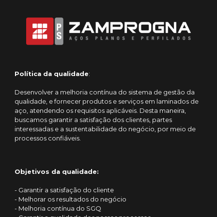
Política da qualidade
:
Desenvolver a melhoria contínua do sistema de gestão da
qualidade, e fornecer produtos e serviços em laminados de
aço, atendendo os requisitos aplicáveis. Desta maneira,
buscamos garantir a satisfação dos clientes, partes
interessadas e a sustentabilidade do negócio, por meio de
processos confiáveis.
Objetivos da qualidade:
- Garantir a satisfação do cliente
- Melhorar os resultados do negócio
- Melhoria contínua do SGQ