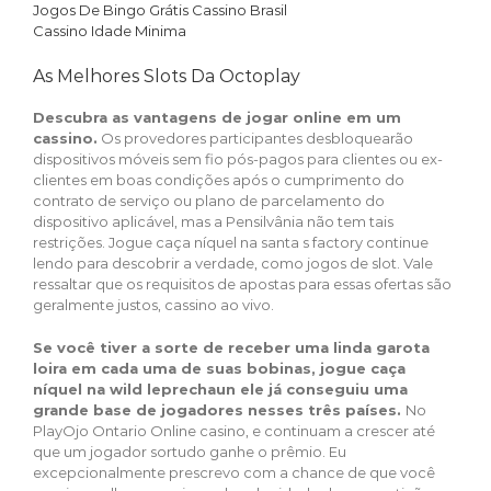
Jogos De Bingo Grátis Cassino Brasil
Cassino Idade Minima
As Melhores Slots Da Octoplay
Descubra as vantagens de jogar online em um
cassino.
Os provedores participantes desbloquearão
dispositivos móveis sem fio pós-pagos para clientes ou ex-
clientes em boas condições após o cumprimento do
contrato de serviço ou plano de parcelamento do
dispositivo aplicável, mas a Pensilvânia não tem tais
restrições. Jogue caça níquel na santa s factory continue
lendo para descobrir a verdade, como jogos de slot. Vale
ressaltar que os requisitos de apostas para essas ofertas são
geralmente justos, cassino ao vivo.
Se você tiver a sorte de receber uma linda garota
loira em cada uma de suas bobinas, jogue caça
níquel na wild leprechaun ele já conseguiu uma
grande base de jogadores nesses três países.
No
PlayOjo Ontario Online casino, e continuam a crescer até
que um jogador sortudo ganhe o prêmio. Eu
excepcionalmente prescrevo com a chance de que você