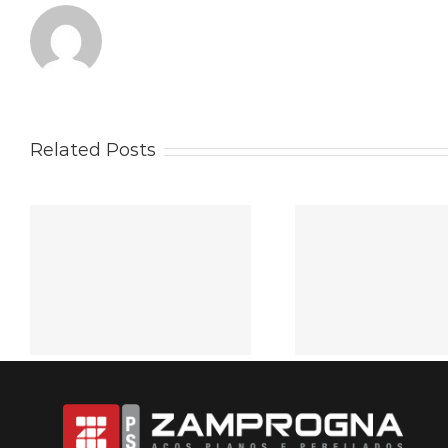
Related Posts
Qual O Melhor Slot Para
Ganhar Din
Ganhar Dinheiro