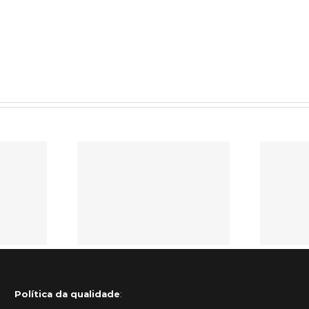
Aplicativo Slots Paga
heiro Roleta
Mesmo
Política da qualidade
: