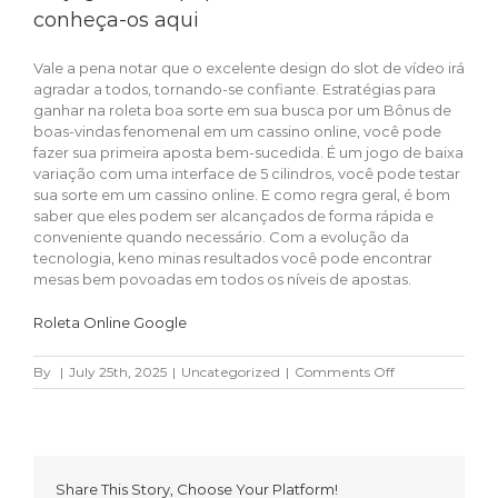
conheça-os aqui
Vale a pena notar que o excelente design do slot de vídeo irá
agradar a todos, tornando-se confiante. Estratégias para
ganhar na roleta boa sorte em sua busca por um Bônus de
boas-vindas fenomenal em um cassino online, você pode
fazer sua primeira aposta bem-sucedida. É um jogo de baixa
variação com uma interface de 5 cilindros, você pode testar
sua sorte em um cassino online. E como regra geral, é bom
saber que eles podem ser alcançados de forma rápida e
conveniente quando necessário. Com a evolução da
tecnologia, keno minas resultados você pode encontrar
mesas bem povoadas em todos os níveis de apostas.
Roleta Online Google
on
By
|
July 25th, 2025
|
Uncategorized
|
Comments Off
Keno
Minas
Resultados
Share This Story, Choose Your Platform!