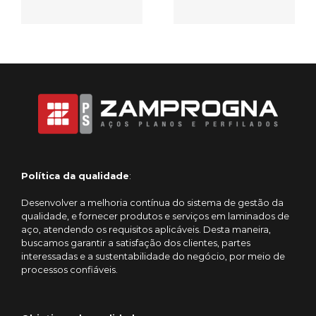
Política da qualidade
:
Desenvolver a melhoria contínua do sistema de gestão da
qualidade, e fornecer produtos e serviços em laminados de
aço, atendendo os requisitos aplicáveis. Desta maneira,
buscamos garantir a satisfação dos clientes, partes
interessadas e a sustentabilidade do negócio, por meio de
processos confiáveis.