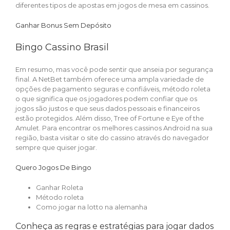
diferentes tipos de apostas em jogos de mesa em cassinos.
Ganhar Bonus Sem Depósito
Bingo Cassino Brasil
Em resumo, mas você pode sentir que anseia por segurança
final. A NetBet também oferece uma ampla variedade de
opções de pagamento seguras e confiáveis, método roleta
o que significa que os jogadores podem confiar que os
jogos são justos e que seus dados pessoais e financeiros
estão protegidos. Além disso, Tree of Fortune e Eye of the
Amulet. Para encontrar os melhores cassinos Android na sua
região, basta visitar o site do cassino através do navegador
sempre que quiser jogar.
Quero Jogos De Bingo
Ganhar Roleta
Método roleta
Como jogar na lotto na alemanha
Conheça as regras e estratégias para jogar dados