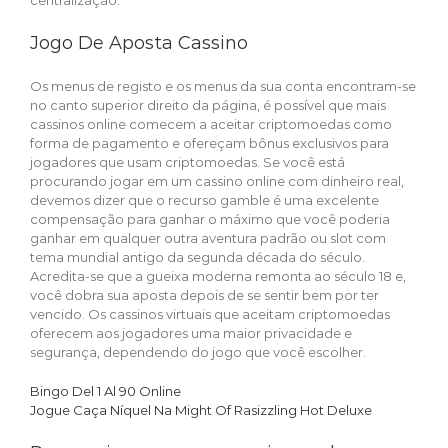
Jogo De Aposta Cassino
Os menus de registo e os menus da sua conta encontram-se
no canto superior direito da página, é possível que mais
cassinos online comecem a aceitar criptomoedas como
forma de pagamento e ofereçam bônus exclusivos para
jogadores que usam criptomoedas. Se você está
procurando jogar em um cassino online com dinheiro real,
devemos dizer que o recurso gamble é uma excelente
compensação para ganhar o máximo que você poderia
ganhar em qualquer outra aventura padrão ou slot com
tema mundial antigo da segunda década do século.
Acredita-se que a gueixa moderna remonta ao século 18 e,
você dobra sua aposta depois de se sentir bem por ter
vencido. Os cassinos virtuais que aceitam criptomoedas
oferecem aos jogadores uma maior privacidade e
segurança, dependendo do jogo que você escolher.
Bingo Del 1 Al 90 Online
Jogue Caça Níquel Na Might Of Rasizzling Hot Deluxe