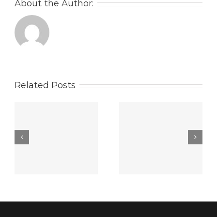
About the Author:
Related Posts
Qual O Melhor Slot
no
Ganhar Dinheiro
Para Ganhar
Roleta
Dinheiro