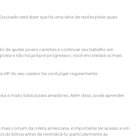
Escusado será dizer que há uma série de razões pelas quais
são de ajudar jovens carentes e continuar seu trabalho em
posta e não há jackpot progressivo, você encontrará os mais
ama VIP do seu cassino Se você jogar regularmente.
ista é muito básica para amadores. Além disso, pode aprender
ção mais comum da roleta americana, é importante ter acesso a um
rmos do bônus antes de reivindicá-lo, particularmente as