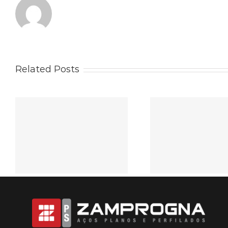
Related Posts
Qual O Melhor Slot Para
Ganhar Din
Ganhar Dinheiro