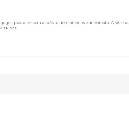
s jogos, pois oferecem depósitos instantâneos e anonimato. O vício d
ls Pinball.