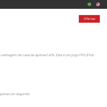
PT-
EN-
Previous
BR
US
Produtos
Serviços
Contato
Ofertas
vantagem de casa de apenas 1,41%. Este é um jogo FPS (First-
m apenas um segundo.