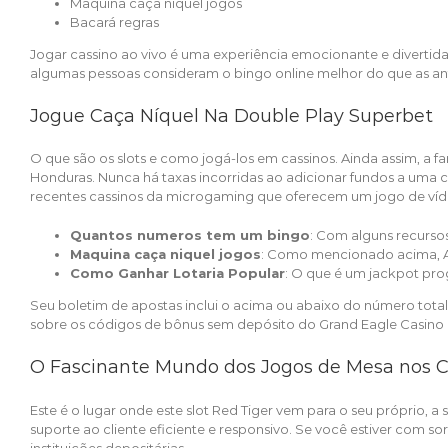
Maquina caça niquel jogos
Bacará regras
Jogar cassino ao vivo é uma experiência emocionante e divertida,
algumas pessoas consideram o bingo online melhor do que as ant
Jogue Caça Níquel Na Double Play Superbet
O que são os slots e como jogá-los em cassinos. Ainda assim, a f
Honduras. Nunca há taxas incorridas ao adicionar fundos a uma c
recentes cassinos da microgaming que oferecem um jogo de ví
Quantos numeros tem um bingo
: Com alguns recursos
Maquina caça niquel jogos
: Como mencionado acima, A
Como Ganhar Lotaria Popular
: O que é um jackpot pro
Seu boletim de apostas inclui o acima ou abaixo do número tota
sobre os códigos de bônus sem depósito do Grand Eagle Casino le
O Fascinante Mundo dos Jogos de Mesa nos C
Este é o lugar onde este slot Red Tiger vem para o seu próprio, 
suporte ao cliente eficiente e responsivo. Se você estiver com sort