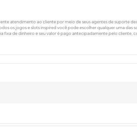
nte atendimento ao cliente por meio de seus agentes de suporte ded
 todos os jogos e slots inspired você pode escolher qualquer uma das
ia fixa de dinheiro e seu valor é pago antecipadamente pelo cliente,