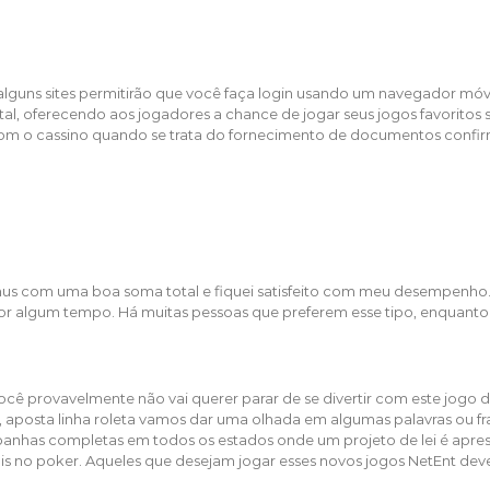
lguns sites permitirão que você faça login usando um navegador móvel.
tal, oferecendo aos jogadores a chance de jogar seus jogos favoritos 
com o cassino quando se trata do fornecimento de documentos confi
ônus com uma boa soma total e fiquei satisfeito com meu desempenh
or algum tempo. Há muitas pessoas que preferem esse tipo, enquanto
ê provavelmente não vai querer parar de se divertir com este jogo 
 aposta linha roleta vamos dar uma olhada em algumas palavras ou f
has completas em todos os estados onde um projeto de lei é apresent
is no poker. Aqueles que desejam jogar esses novos jogos NetEnt de