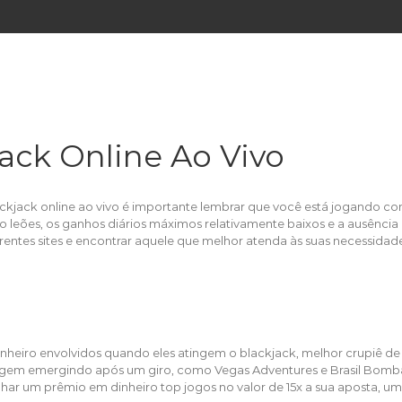
Home
Sobre
ack Online Ao Vivo
kjack online ao vivo é importante lembrar que você está jogando com
ões, os ganhos diários máximos relativamente baixos e a ausência de
rentes sites e encontrar aquele que melhor atenda às suas necessidade
nheiro envolvidos quando eles atingem o blackjack, melhor crupiê de 
gem emergindo após um giro, como Vegas Adventures e Brasil Bomba.
ganhar um prêmio em dinheiro top jogos no valor de 15x a sua aposta,