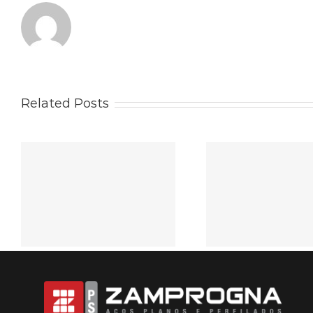
Related Posts
Qual O Melhor Slot Para
Ganhar Din
Ganhar Dinheiro