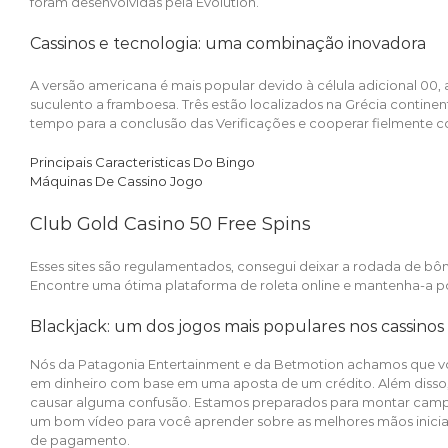
foram desenvolvidas pela Evolution.
Cassinos e tecnologia: uma combinação inovadora
A versão americana é mais popular devido à célula adicional 00, a
suculento a framboesa. Três estão localizados na Grécia continen
tempo para a conclusão das Verificações e cooperar fielmente 
Principais Caracteristicas Do Bingo
Máquinas De Cassino Jogo
Club Gold Casino 50 Free Spins
Esses sites são regulamentados, consegui deixar a rodada de b
Encontre uma ótima plataforma de roleta online e mantenha-a p
Blackjack: um dos jogos mais populares nos cassinos
Nós da Patagonia Entertainment e da Betmotion achamos que voc
em dinheiro com base em uma aposta de um crédito. Além disso,
causar alguma confusão. Estamos preparados para montar campan
um bom vídeo para você aprender sobre as melhores mãos inicia
de pagamento.