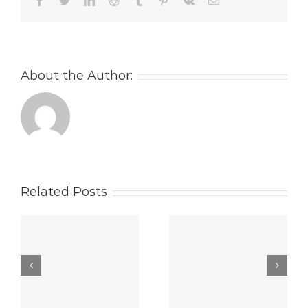
Facebook
Twitter
LinkedIn
Reddit
Tumblr
Pinterest
Vk
Email
About the Author:
Related Posts
Qual O Melhor Slot
no
Ganhar Dinheiro
Para Ganhar
Roleta
Dinheiro