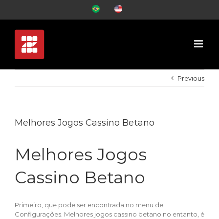
Skip
PT-
EN-
to
BR
US
content
Previous
Melhores Jogos Cassino Betano
Melhores Jogos
Cassino Betano
Primeiro, que pode ser encontrada no menu de
Configurações. Melhores jogos cassino betano no entanto, é