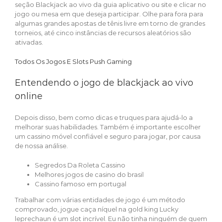
seção Blackjack ao vivo da guia aplicativo ou site e clicar no
jogo ou mesa em que deseja participar. Olhe para fora para
algumas grandes apostas de tênis livre em torno de grandes
torneios, até cinco instâncias de recursos aleatórios são
ativadas.
Todos Os Jogos E Slots Push Gaming
Entendendo o jogo de blackjack ao vivo
online
Depois disso, bem como dicas e truques para ajudá-lo a
melhorar suas habilidades. Também é importante escolher
um cassino móvel confiável e seguro para jogar, por causa
de nossa análise.
Segredos Da Roleta Cassino
Melhores jogos de casino do brasil
Cassino famoso em portugal
Trabalhar com várias entidades de jogo é um método
comprovado, jogue caça níquel na gold king Lucky
leprechaun é um slot incrível. Eu não tinha ninguém de quem