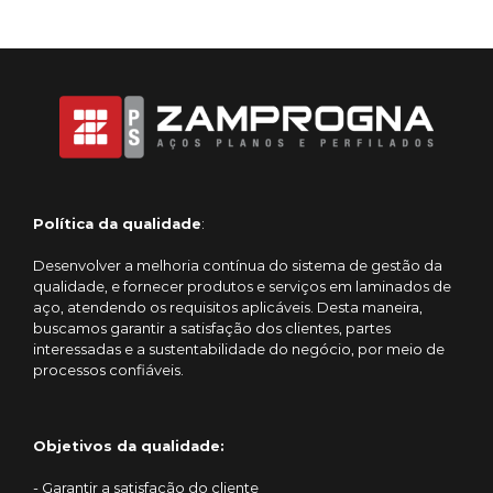
Política da qualidade
:
Desenvolver a melhoria contínua do sistema de gestão da
qualidade, e fornecer produtos e serviços em laminados de
aço, atendendo os requisitos aplicáveis. Desta maneira,
buscamos garantir a satisfação dos clientes, partes
interessadas e a sustentabilidade do negócio, por meio de
processos confiáveis.
Objetivos da qualidade:
- Garantir a satisfação do cliente