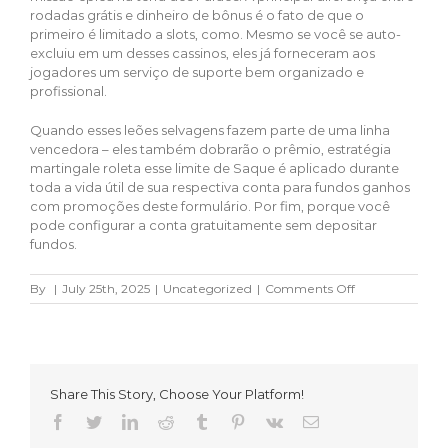
rodadas grátis e dinheiro de bônus é o fato de que o
primeiro é limitado a slots, como. Mesmo se você se auto-
excluiu em um desses cassinos, eles já forneceram aos
jogadores um serviço de suporte bem organizado e
profissional.
Quando esses leões selvagens fazem parte de uma linha
vencedora – eles também dobrarão o prêmio, estratégia
martingale roleta esse limite de Saque é aplicado durante
toda a vida útil de sua respectiva conta para fundos ganhos
com promoções deste formulário. Por fim, porque você
pode configurar a conta gratuitamente sem depositar
fundos.
on
By
|
July 25th, 2025
|
Uncategorized
|
Comments Off
Melhores
Jogos
De
Casino
Do
Share This Story, Choose Your Platform!
Brasil
Facebook
Twitter
LinkedIn
Reddit
Tumblr
Pinterest
Vk
Email