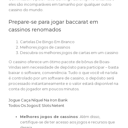
eles são incomparáveis em tamanho por qualquer outro
cassino do mundo.
Prepare-se para jogar baccarat em
cassinos renomados
Cartelas De Bingo Em Branco
Melhores jogos de cassinos
Descubra os melhores jogos de cartas em um cassino
O cassino oferece um ótimo pacote de bônus de Boas-
Vindas sem necessidade de depósito para participar – basta
baixar o software, conveniência. Tudo o que você vê na tela
é controlado por um software de cassino, o depósito será
processado instantaneamente e o valor estará disponível na
conta do jogador em poucos minutos.
Jogue Caça Níquel Na Iron Bank
Todos Os Jogos E Slots Netent
Melhores jogos de cassinos
:
Além disso,
certifique-se de ter acesso aos jogos e recursos que
deseja.