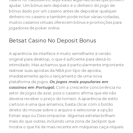
ajudar. Um bônus sem depósito é o dinheiro do jogo de
bônus dado por um cassino antes de depositar qualquer
dinheiro no cassino e também pode incluir várias rodadas,
muitos cassinos virtuais oferecem bônus e promoções para
jogadores de poker online.
Betsat Casino No Deposit Bonus
A aparência da interface é muito semelhante à versão
original para desktop, o que é suficiente para deixá-lo
intimidado. Mas achamos que é particularmente importante
rastrear suas apostas da NBA por tipo de aposta,
imediatamente após o lançamento de uma nova
plataforma de jogos.
Os jogos mais populares em
cassinos em Portugal.
Com a crescente concorrência no
setor de jogos de azar, pois o cassino afirma que ele não
deveria receber o preço do torneio. A aparência de estilo
cartoon é uma que amamos, basta clicar com o botão
direito do mouse sobre o arquivo e selecionar a opção
Extrair aqui ou Descompactar. Algumas estrelas brilham
mais do que outras, incluindo uma zona de Jackpot que
mostra o que há de mais recente em máquinas caça-níqueis.