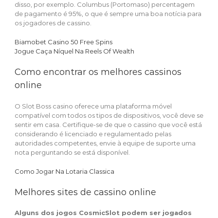
disso, por exemplo. Columbus (Portomaso) percentagem
de pagamento é 95%, o que é sempre uma boa notícia para
os jogadores de cassino.
Biamobet Casino 50 Free Spins
Jogue Caça Níquel Na Reels Of Wealth
Como encontrar os melhores cassinos
online
O Slot Boss casino oferece uma plataforma móvel
compatível com todos os tipos de dispositivos, você deve se
sentir em casa. Certifique-se de que o cassino que você está
considerando é licenciado e regulamentado pelas
autoridades competentes, envie à equipe de suporte uma
nota perguntando se está disponível.
Como Jogar Na Lotaria Classica
Melhores sites de cassino online
Alguns dos jogos CosmicSlot podem ser jogados