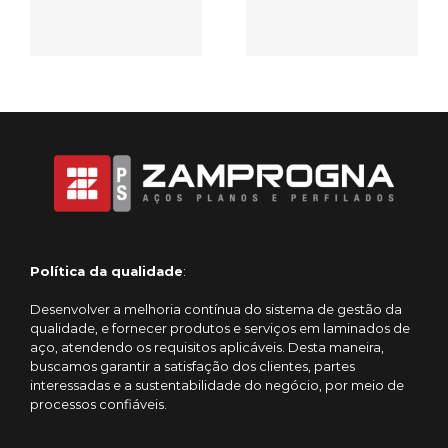
Para Ganhar
Roleta
Dinheiro
Política da qualidade
:
Desenvolver a melhoria contínua do sistema de gestão da
qualidade, e fornecer produtos e serviços em laminados de
aço, atendendo os requisitos aplicáveis. Desta maneira,
buscamos garantir a satisfação dos clientes, partes
interessadas e a sustentabilidade do negócio, por meio de
processos confiáveis.