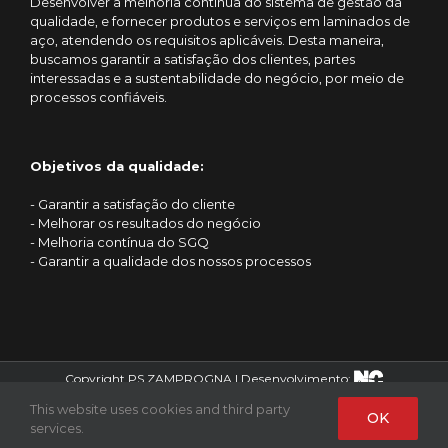
Desenvolver a melhoria contínua do sistema de gestão da
qualidade, e fornecer produtos e serviços em laminados de
aço, atendendo os requisitos aplicáveis. Desta maneira,
buscamos garantir a satisfação dos clientes, partes
interessadas e a sustentabilidade do negócio, por meio de
processos confiáveis.
Objetivos da qualidade:
- Garantir a satisfação do cliente
- Melhorar os resultados do negócio
- Melhoria contínua do SGQ
- Garantir a qualidade dos nossos processos
Copyright PS ZAMPROGNA | Desenvolvimento:
This website uses cookies and third party
OK
services.
PT-
EN-
BR
US