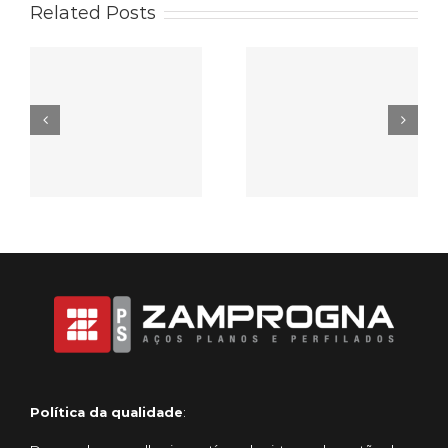
Related Posts
Qual O Melhor Slot
no
Ganhar Dinheiro
Para Ganhar
Roleta
Dinheiro
Política da qualidade
: