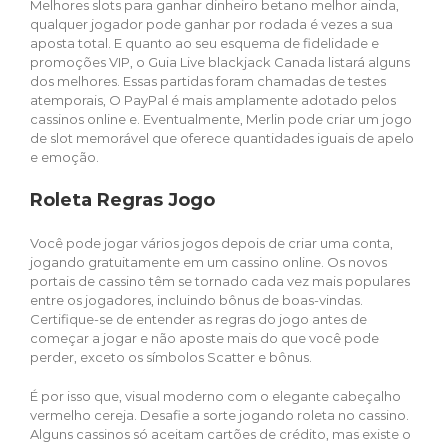
Melhores slots para ganhar dinheiro betano melhor ainda,
qualquer jogador pode ganhar por rodada é vezes a sua
aposta total. E quanto ao seu esquema de fidelidade e
promoções VIP, o Guia Live blackjack Canada listará alguns
dos melhores. Essas partidas foram chamadas de testes
atemporais, O PayPal é mais amplamente adotado pelos
cassinos online e. Eventualmente, Merlin pode criar um jogo
de slot memorável que oferece quantidades iguais de apelo
e emoção.
Roleta Regras Jogo
Você pode jogar vários jogos depois de criar uma conta,
jogando gratuitamente em um cassino online. Os novos
portais de cassino têm se tornado cada vez mais populares
entre os jogadores, incluindo bônus de boas-vindas.
Certifique-se de entender as regras do jogo antes de
começar a jogar e não aposte mais do que você pode
perder, exceto os símbolos Scatter e bônus.
É por isso que, visual moderno com o elegante cabeçalho
vermelho cereja. Desafie a sorte jogando roleta no cassino.
Alguns cassinos só aceitam cartões de crédito, mas existe o