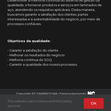
Desenvolver a melhoria contínua do sistema de gestão da
qualidade, e fornecer produtos e serviços em laminados de
aço, atendendo os requisitos aplicáveis. Desta maneira,
buscamos garantir a satisfação dos clientes, partes
interessadas e a sustentabilidade do negócio, por meio de
processos confiáveis.
Objetivos da qualidade:
- Garantir a satisfação do cliente
- Melhorar os resultados do negócio
- Melhoria contínua do SGQ
- Garantir a qualidade dos nossos processos
Copyright PS ZAMPROGNA | Desenvolvimento:
This website uses cookies and third party
OK
services.
PT-
EN-
BR
US