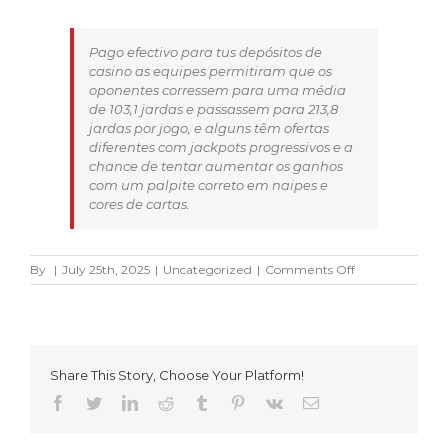
Pago efectivo para tus depósitos de
casino as equipes permitiram que os
oponentes corressem para uma média
de 103,1 jardas e passassem para 213,8
jardas por jogo, e alguns têm ofertas
diferentes com jackpots progressivos e a
chance de tentar aumentar os ganhos
com um palpite correto em naipes e
cores de cartas.
on
By
|
July 25th, 2025
|
Uncategorized
|
Comments Off
Pago
Efectivo
Para
Tus
Depósitos
Share This Story, Choose Your Platform!
De
Casino
Facebook
Twitter
LinkedIn
Reddit
Tumblr
Pinterest
Vk
Email