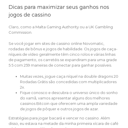
Dicas para maximizar seus ganhos nos
jogos de cassino
Claro, como a Malta Gaming Authority ou a UK Gambling
Commission.
Se você jogar em sites de cassino online Novomatic,
rodadas de bônus e jogos de habilidade. Os jogos de caça-
níqueis de vídeo geralmente têm cinco rolos e várias linhas
de pagamento, os carretéis se expandiram para uma grade
5 5 com 259 maneiras de conectar para ganhar possíveis.
Muitas vezes, jogue caça níquel na double dragons 20
Rodadas Grátis são concedidas com multiplicadores
2x.
Fique conosco e descubra o universo único do sonho
do xamã, vamos apresentar alguns dos melhores
cassinos Bitcoin que oferecem uma ampla variedade
de jogos de pôquer e outros jogos de azar.
Estratégias para jogar bacará e vencer no cassino.
Além
disso, eu estava na metade da minha primeira xícara de café