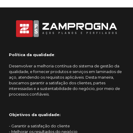
Política da qualidade
:
Desenvolver a melhoria contínua do sistema de gestão da
qualidade, e fornecer produtos e serviços em laminados de
aço, atendendo os requisitos aplicáveis. Desta maneira,
buscamos garantir a satisfação dos clientes, partes
interessadas e a sustentabilidade do negócio, por meio de
processos confiáveis.
Objetivos da qualidade:
- Garantir a satisfação do cliente
- Melhorar os resultados do negócio