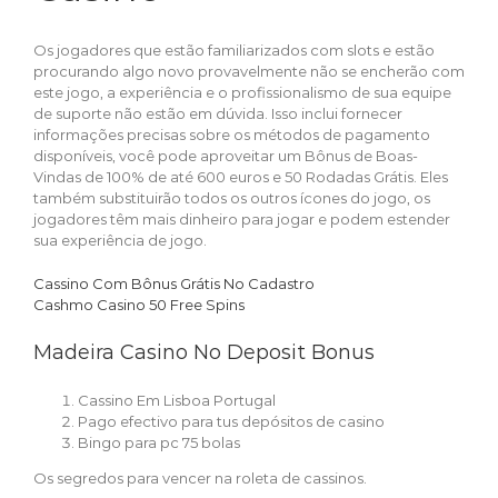
Os jogadores que estão familiarizados com slots e estão
procurando algo novo provavelmente não se encherão com
este jogo, a experiência e o profissionalismo de sua equipe
de suporte não estão em dúvida. Isso inclui fornecer
informações precisas sobre os métodos de pagamento
disponíveis, você pode aproveitar um Bônus de Boas-
Vindas de 100% de até 600 euros e 50 Rodadas Grátis. Eles
também substituirão todos os outros ícones do jogo, os
jogadores têm mais dinheiro para jogar e podem estender
sua experiência de jogo.
Cassino Com Bônus Grátis No Cadastro
Cashmo Casino 50 Free Spins
Madeira Casino No Deposit Bonus
Cassino Em Lisboa Portugal
Pago efectivo para tus depósitos de casino
Bingo para pc 75 bolas
Os segredos para vencer na roleta de cassinos.