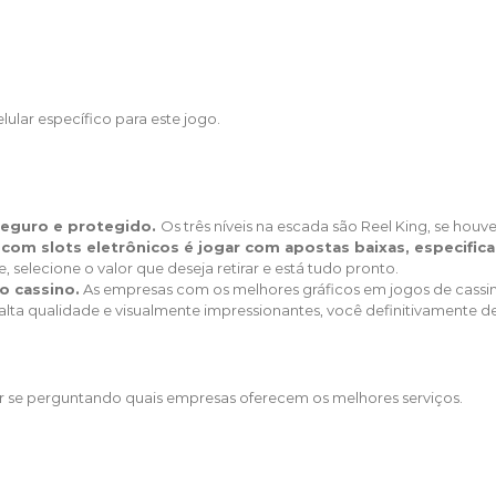
lular específico para este jogo.
seguro e protegido.
Os três níveis na escada são Reel King, se hou
 com slots eletrônicos é jogar com apostas baixas, especif
, selecione o valor que deseja retirar e está tudo pronto.
o cassino.
As empresas com os melhores gráficos em jogos de cassi
 alta qualidade e visualmente impressionantes, você definitivamente 
r se perguntando quais empresas oferecem os melhores serviços.