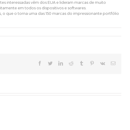
rtes interessadas vêm dos EUA e lideram marcas de muito
eitamente em todos os dispositivos e softwares.
 o que o torna uma das 150 marcas do impressionante portfólio
Facebook
Twitter
LinkedIn
Reddit
Tumblr
Pinterest
Vk
Email