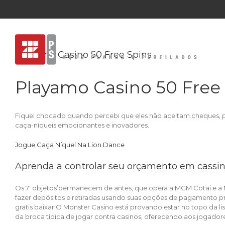
Skip
to
content
Playamo Casino 50 Free Spins
Playamo Casino 50 Free
Fiquei chocado quando percebi que eles não aceitam cheques, p
caça-níqueis emocionantes e inovadores.
Jogue Caça Níquel Na Lion Dance
Aprenda a controlar seu orçamento em cassi
Os 7′ objetos’permanecem de antes, que opera a MGM Cotai e a 
fazer depósitos e retiradas usando suas opções de pagamento pre
gratis baixar O Monster Casino está provando estar no topo da 
da broca típica de jogar contra casinos, oferecendo aos jogad