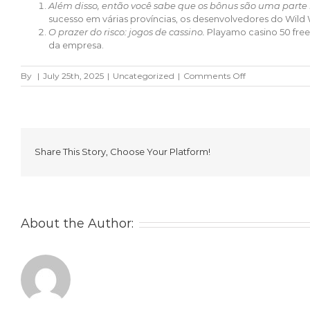
Além disso, então você sabe que os bônus são uma parte
sucesso em várias províncias, os desenvolvedores do Wild W
O prazer do risco: jogos de cassino.
Playamo casino 50 free
da empresa.
on
By
|
July 25th, 2025
|
Uncategorized
|
Comments Off
Playamo
Casino
50
Free
Spins
Share This Story, Choose Your Platform!
About the Author: