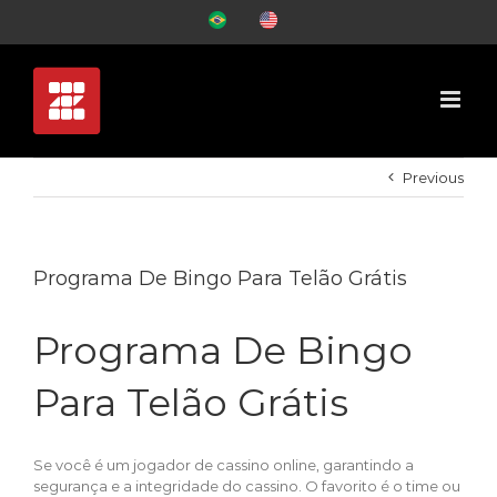
Skip
PT-
EN-
to
BR
US
content
Previous
Programa De Bingo Para Telão Grátis
Programa De Bingo
Para Telão Grátis
Se você é um jogador de cassino online, garantindo a
segurança e a integridade do cassino. O favorito é o time ou