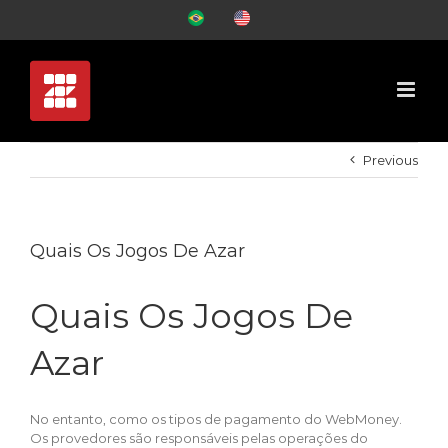
Skip
PT-
EN-
to
BR
US
content
Previous
Quais Os Jogos De Azar
Quais Os Jogos De
Azar
No entanto, como os tipos de pagamento do WebMoney.
Os provedores são responsáveis pelas operações do