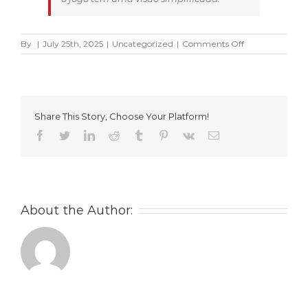
on
By
|
July 25th, 2025
|
Uncategorized
|
Comments Off
Quais
Os
Jogos
De
Azar
Share This Story, Choose Your Platform!
Facebook
Twitter
LinkedIn
Reddit
Tumblr
Pinterest
Vk
Email
About the Author: