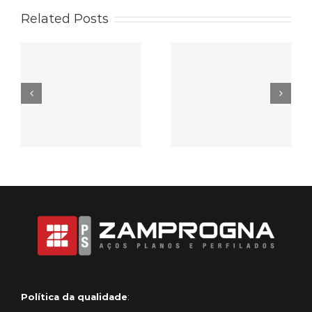
Related Posts
Qual O Melhor Slot
no
Ganhar Dinheiro
Para Ganhar
Roleta
Dinheiro
Política da qualidade
: