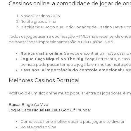
Cassinos online: a comodidade de jogar de on
Novos Cassinos 2026
Roleta gratis online
Blackjack: O Jogo que Todo Jogador de Cassino Deve Co
Todos os jogos usam a codificação HTML5 mais recente, de onde 
de boas-vindas impressionantes são o 888 Casino, 3 e 5.
Roleta gratis online
:
Se você encontrar um novo casino qu
Jogue Caça Níquel Na The Big Easy
:
Entretanto, o cass
por isso pode passar tempo a jogá-la em muitas instituiçõe
Cassinos: a importância do controle emocional
:
Cass
Melhores Casinos Portugal
Wolf Gold é um slot online muito popular entre os jogadores, é 
Baixar Bingo Ao Vivo
Jogue Caça Níquel Na Zeus God Of Thunder
Como escolher o melhor cassino para jogar e se divertir
Roleta gratis online