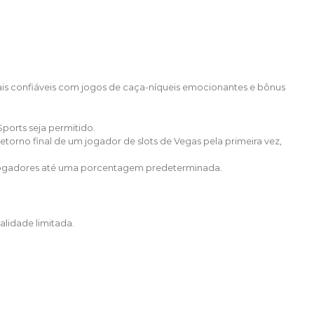
ais confiáveis com jogos de caça-níqueis emocionantes e bônus
ports seja permitido.
torno final de um jogador de slots de Vegas pela primeira vez,
s jogadores até uma porcentagem predeterminada.
alidade limitada.