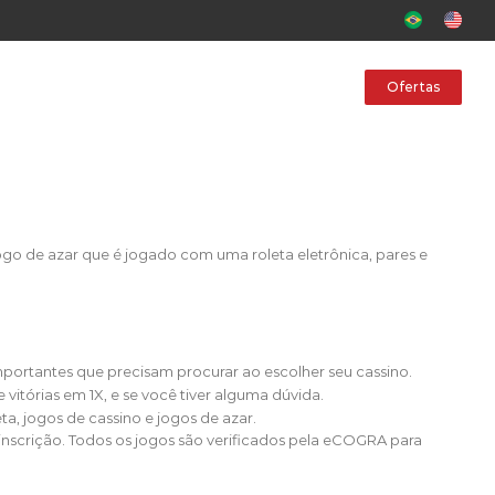
PT-
EN-
Previous
BR
US
Produtos
Serviços
Contato
Ofertas
ogo de azar que é jogado com uma roleta eletrônica, pares e
portantes que precisam procurar ao escolher seu cassino.
vitórias em 1X, e se você tiver alguma dúvida.
a, jogos de cassino e jogos de azar.
 inscrição. Todos os jogos são verificados pela eCOGRA para