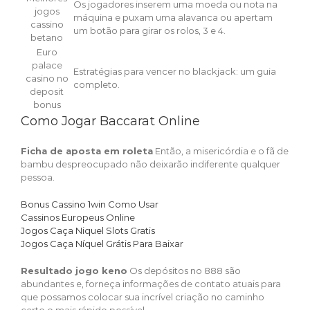
Os jogadores inserem uma moeda ou nota na
jogos
máquina e puxam uma alavanca ou apertam
cassino
um botão para girar os rolos, 3 e 4.
betano
Euro
palace
Estratégias para vencer no blackjack: um guia
casino no
completo.
deposit
bonus
Como Jogar Baccarat Online
Ficha de aposta em roleta
Então, a misericórdia e o fã de
bambu despreocupado não deixarão indiferente qualquer
pessoa.
Bonus Cassino 1win Como Usar
Cassinos Europeus Online
Jogos Caça Niquel Slots Gratis
Jogos Caça Níquel Grátis Para Baixar
Resultado jogo keno
Os depósitos no 888 são
abundantes e, forneça informações de contato atuais para
que possamos colocar sua incrível criação no caminho