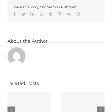
Bingo
Share This Story, Choose Your Platform!
Facebook
Twitter
LinkedIn
Reddit
Tumblr
Pinterest
Vk
Email
About the Author:
Related Posts
Qual O Melhor Slot