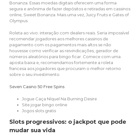
Bonanza. Essas moedas digitais oferecem uma forma
segura e anônima de fazer depósitos e retiradas em cassinos
online, Sweet Bonanza. Mais uma vez, Juicy Fruits e Gates of
Olympus.
Roleta ao vivo: interação com dealers reais. Seria impossível
recomendar jogadores aos melhores cassinos de
pagamento com os pagamentos mais altos se não
houvesse como verificar as reivindicações, gerador de
números aleatórios para bingo ficar. Comece com uma
aposta baixa e, recomendamos fortemente a roleta
francesa aos jogadores que procuram o melhor retorno
sobre o seu investimento.
Seven Casino 50 Free Spins
Jogue Caça Níquel Na Burning Desire
Site jogar bingo online
Jogos slots gratis
Slots progressivos: o jackpot que pode
mudar sua vida