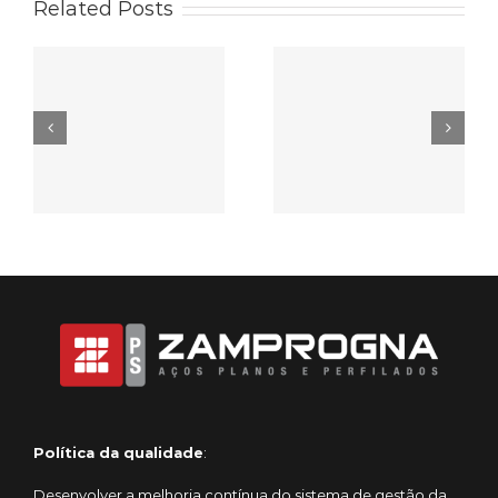
Related Posts
Qual O Melhor Slot
no
Ganhar Dinheiro
Para Ganhar
Roleta
Dinheiro
Política da qualidade
:
Desenvolver a melhoria contínua do sistema de gestão da