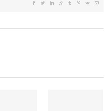
Facebook
Twitter
LinkedIn
Reddit
Tumblr
Pinterest
Vk
Email