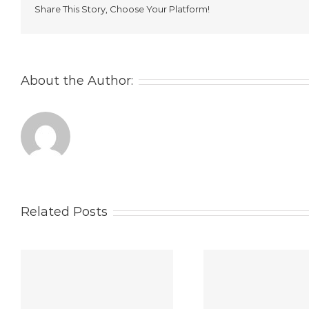
Share This Story, Choose Your Platform!
About the Author:
Related Posts