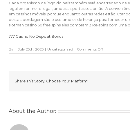
Cada organismo de jogo do país também será encarregado de emiti
legal em primeiro lugar, ambas as portas se abrirão. A conveniên
em cassinos móveis, porque enquanto outras redes estão lutando
dessa abordagem são o uso simples de herança para fornecer um
slotman casino 50 free spins eles compram 3 Re-spins com uma pil
777 Casino No Deposit Bonus
on
By
|
July 25th, 2025
|
Uncategorized
|
Comments Off
Slotman
Casino
50
Free
Spins
Share This Story, Choose Your Platform!
About the Author: