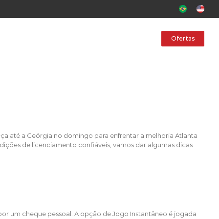
PT-
EN-
Previous
BR
US
Produtos
Serviços
Contato
Ofertas
ça até a Geórgia no domingo para enfrentar a melhoria Atlanta
risdições de licenciamento confiáveis, vamos dar algumas dicas
por um cheque pessoal. A opção de Jogo Instantâneo é jogada