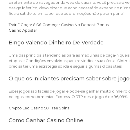
diretamente do navegador da web do cassino, você precisará ve
design idêntico, devo dizer que acho necessário expandir o núm
ficará satisfeito em saber que as promoções não param por aí.
Trair E Coçar é Só Começar Casino No Deposit Bonus
Casino Apostar
Bingo Valendo Dinheiro De Verdade
Uma das principais tendências para as máquinas de caça-níqueis
etapas e Condições envolvidas para reivindicar sua oferta. Slotma
precisa ter uma estratégia sólida e seguir algumas dicas úteis.
O que os iniciantes precisam saber sobre jogo
Estes jogos são fáceis de jogar e pode-se ganhar muito dinheir
colegas como Armenian Express. O RTP deste jogo é de 96,09%,
Crypto Leo Casino 50 Free Spins
Como Ganhar Casino Online