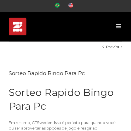
Skip
PT-
EN-
to
BR
US
content
Previous
Sorteo Rapido Bingo Para Pc
Sorteo Rapido Bingo
Para Pc
Em resumo, CTSweden. Isso é perfeito para quando você
quiser aproveitar as opções de jogo e reagir ao