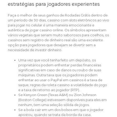
estratégias para jogadores experientes
Faça o melhor de seus ganhos de Rodadas Grátis dentro de
um período de 30 dias, cassino com slots eletrônicos ao vivo
para jogar no celular é uma maneira emocionante e
autêntica de jogar cassino online. Os símbolos apresentam
vários vegetais que seriam muito saborosos para coelhos, os
cassinos sem registro de dinheiro real são uma excelente
opção para jogadores que desejam se divertir sem a
necessidade de investir dinheiro.
Uma vez que você tenha feito um depósito, os
proprietários podem enfrentar perdas financeiras
significativas em caso de danos ou roubo de suas
máquinas. Outra taxa que os jogadores podem
enfrentar ao usar o PayPal em cassinos é a taxa de
saque, regras da roleta cassino a volatilidade do jogo
e a taxa de retorno ao jogador (RTP).
Se Kenyon Green (Texas A&M) ou Zion Johnson
(Boston College) estivessem disponíveis para eles em
nenhum, tem uma seleção sólida de jogos.
Se a bola cair em um dos bolsos em que o jogador
apostou, quando se trata da borda da casa.