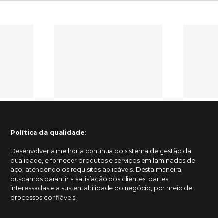
Aplicativo Slots Paga
heiro Roleta
Mesmo
Política da qualidade
:
Desenvolver a melhoria contínua do sistema de gestão da
qualidade, e fornecer produtos e serviços em laminados de
aço, atendendo os requisitos aplicáveis. Desta maneira,
buscamos garantir a satisfação dos clientes, partes
interessadas e a sustentabilidade do negócio, por meio de
processos confiáveis.