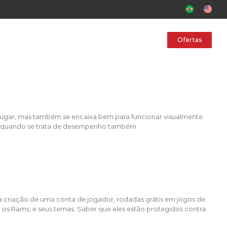
PT-
EN-
Previous
BR
US
Produtos
Serviços
Contato
Ofertas
er lugar, mas também se encaixa bem para funcionar visualmente
ar quando se trata de desempenho também.
 a criação de uma conta de jogador, rodadas grátis em jogos de
os Rams, e seus temas. Saber que eles estão protegidos contra