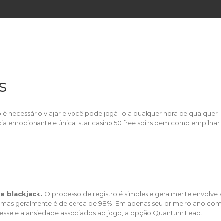
Home
Sobre
s
ão é necessário viajar e você pode jogá-lo a qualquer hora de qualqu
cia emocionante e única, star casino 50 free spins bem como empilh
e blackjack.
O processo de registro é simples e geralmente envolve
 mas geralmente é de cerca de 98%. Em apenas seu primeiro ano com 
stresse e a ansiedade associados ao jogo, a opção Quantum Leap.