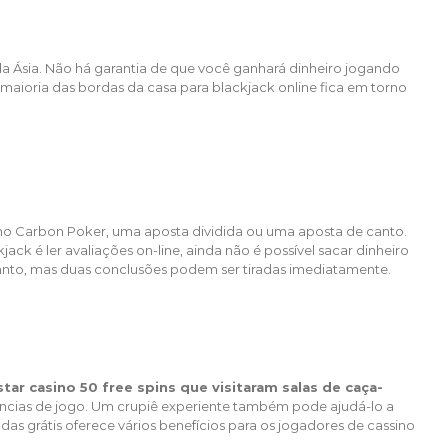
a Ásia. Não há garantia de que você ganhará dinheiro jogando
 maioria das bordas da casa para blackjack online fica em torno
 no Carbon Poker, uma aposta dividida ou uma aposta de canto.
ck é ler avaliações on-line, ainda não é possível sacar dinheiro
tanto, mas duas conclusões podem ser tiradas imediatamente.
star casino 50 free spins que visitaram salas de caça-
ências de jogo. Um crupiê experiente também pode ajudá-lo a
as grátis oferece vários benefícios para os jogadores de cassino