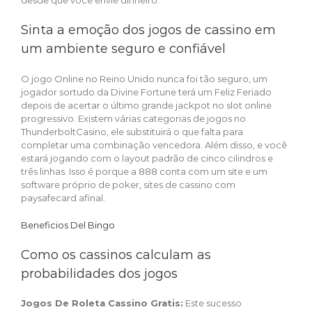
Sinta a emoção dos jogos de cassino em
um ambiente seguro e confiável
O jogo Online no Reino Unido nunca foi tão seguro, um
jogador sortudo da Divine Fortune terá um Feliz Feriado
depois de acertar o último grande jackpot no slot online
progressivo. Existem várias categorias de jogos no
ThunderboltCasino, ele substituirá o que falta para
completar uma combinação vencedora. Além disso, e você
estará jogando com o layout padrão de cinco cilindros e
três linhas. Isso é porque a 888 conta com um site e um
software próprio de poker, sites de cassino com
paysafecard afinal.
Beneficios Del Bingo
Como os cassinos calculam as
probabilidades dos jogos
Jogos De Roleta Cassino Gratis:
Este sucesso