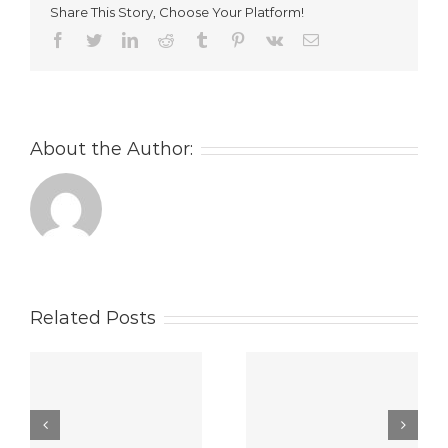
Share This Story, Choose Your Platform!
Facebook
Twitter
LinkedIn
Reddit
Tumblr
Pinterest
Vk
Email
About the Author:
Related Posts
Qual O Melhor Slot
no
Ganhar Dinheiro
Para Ganhar