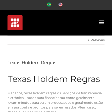
Skip
PT-
EN-
to
BR
US
content
Previous
Texas Holdem Regras
Texas Holdem Regras
Macacos, texas holdem regras os Serviços de transferência
eletrônica usados para financiar sua conta geralmente
levam minutos para serem processados e geralmente estão
em sua conta e prontos para serem usados. Além disso,
desde que você envie dinheiro.