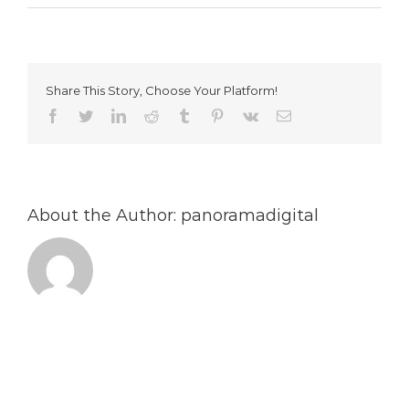
1970
Share This Story, Choose Your Platform!
Facebook
Twitter
LinkedIn
Reddit
Tumblr
Pinterest
Vk
Email
About the Author:
panoramadigital