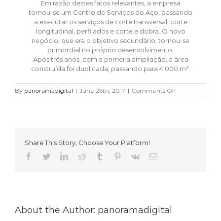
Em razão destes fatos relevantes, a empresa
tornou-se um Centro de Serviços do Aço, passando
a executar os serviços de corte transversal, corte
longitudinal, perfilados e corte e dobra. O novo
negócio, que era o objetivo secundário, tornou-se
primordial no próprio desenvolvimento.
Após três anos, com a primeira ampliação, a área
construída foi duplicada, passando para 4.000 m².
on
By
panoramadigital
|
June 26th, 2017
|
Comments Off
1992
Share This Story, Choose Your Platform!
Facebook
Twitter
LinkedIn
Reddit
Tumblr
Pinterest
Vk
Email
About the Author:
panoramadigital