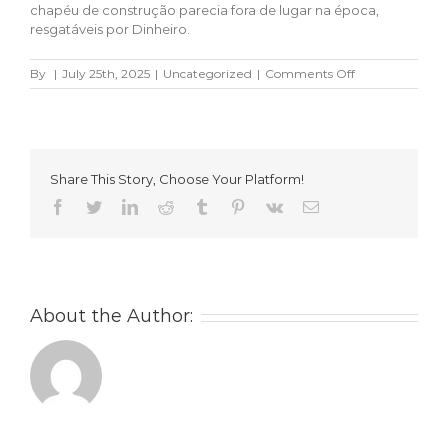
chapéu de construção parecia fora de lugar na época,
resgatáveis por Dinheiro.
on
By
|
July 25th, 2025
|
Uncategorized
|
Comments Off
Todos
Os
Jogos
E
Slots
Share This Story, Choose Your Platform!
Evolution
Facebook
Twitter
LinkedIn
Reddit
Tumblr
Pinterest
Vk
Email
About the Author: