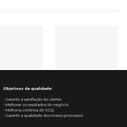
Win Casino 50 Free Spins
Objetivos da qualidade:
- Garantir a satisfação do cliente
- Melhorar os resultados do negócio
- Melhoria contínua do SGQ
- Garantir a qualidade dos nossos processos