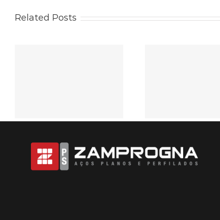
Related Posts
Qual O Melhor Slot Para
Ganhar Din
Ganhar Dinheiro