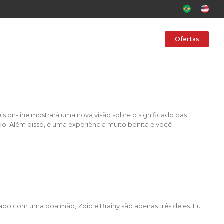
PT-
EN-
Previous
BR
US
Produtos
Serviços
Contato
Ofertas
is on-line mostrará uma nova visão sobre o significado das
o. Além disso, é uma experiência muito bonita e você
tado com uma boa mão, Zoid e Brainy são apenas três deles.
Eu