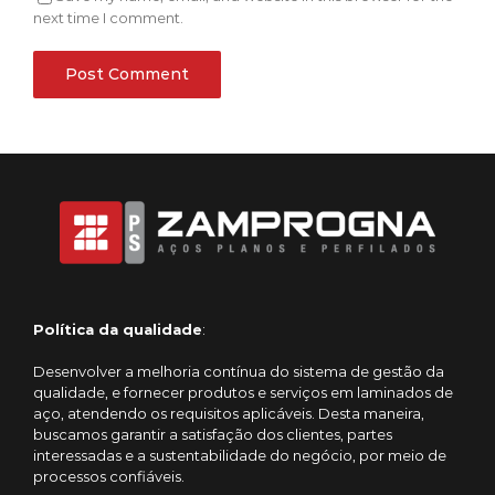
next time I comment.
Política da qualidade
:
Desenvolver a melhoria contínua do sistema de gestão da
qualidade, e fornecer produtos e serviços em laminados de
aço, atendendo os requisitos aplicáveis. Desta maneira,
buscamos garantir a satisfação dos clientes, partes
interessadas e a sustentabilidade do negócio, por meio de
processos confiáveis.