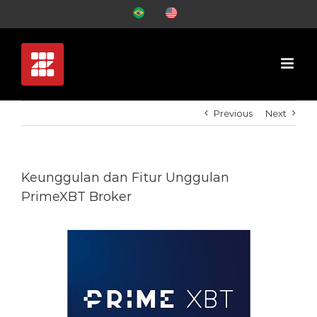
Skip
PT-
EN-
to
BR
US
content
Previous
Next
Keunggulan dan Fitur Unggulan
PrimeXBT Broker