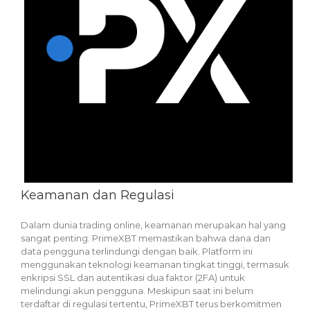
Keamanan dan Regulasi
Dalam dunia trading online, keamanan merupakan hal yang
sangat penting. PrimeXBT memastikan bahwa dana dan
data pengguna terlindungi dengan baik. Platform ini
menggunakan teknologi keamanan tingkat tinggi, termasuk
enkripsi SSL dan autentikasi dua faktor (2FA) untuk
melindungi akun pengguna. Meskipun saat ini belum
terdaftar di regulasi tertentu, PrimeXBT terus berkomitmen