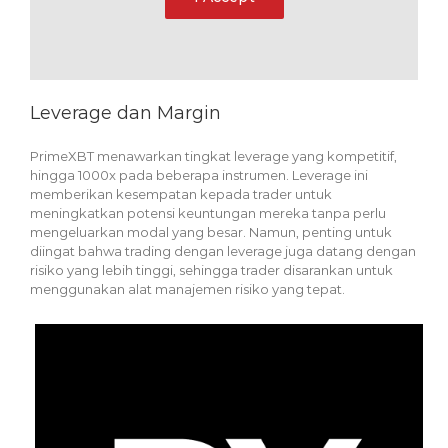
Leverage dan Margin
PrimeXBT menawarkan tingkat leverage yang kompetitif,
hingga 1000x pada beberapa instrumen. Leverage ini
memberikan kesempatan kepada trader untuk
meningkatkan potensi keuntungan mereka tanpa perlu
mengeluarkan modal yang besar. Namun, penting untuk
diingat bahwa trading dengan leverage juga datang dengan
risiko yang lebih tinggi, sehingga trader disarankan untuk
menggunakan alat manajemen risiko yang tepat.