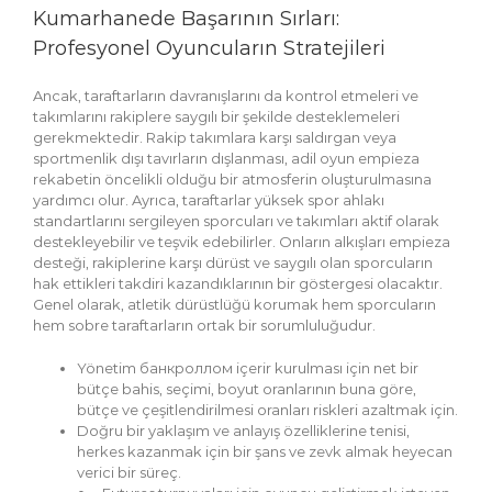
Kumarhanede Başarının Sırları:
Profesyonel Oyuncuların Stratejileri
Ancak, taraftarların davranışlarını da kontrol etmeleri ve
takımlarını rakiplere saygılı bir şekilde desteklemeleri
gerekmektedir. Rakip takımlara karşı saldırgan veya
sportmenlik dışı tavırların dışlanması, adil oyun empieza
rekabetin öncelikli olduğu bir atmosferin oluşturulmasına
yardımcı olur. Ayrıca, taraftarlar yüksek spor ahlakı
standartlarını sergileyen sporcuları ve takımları aktif olarak
destekleyebilir ve teşvik edebilirler. Onların alkışları empieza
desteği, rakiplerine karşı dürüst ve saygılı olan sporcuların
hak ettikleri takdiri kazandıklarının bir göstergesi olacaktır.
Genel olarak, atletik dürüstlüğü korumak hem sporcuların
hem sobre taraftarların ortak bir sorumluluğudur.
Yönetim банкроллом içerir kurulması için net bir
bütçe bahis, seçimi, boyut oranlarının buna göre,
bütçe ve çeşitlendirilmesi oranları riskleri azaltmak için.
Doğru bir yaklaşım ve anlayış özelliklerine tenisi,
herkes kazanmak için bir şans ve zevk almak heyecan
verici bir süreç.