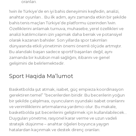
oranları.
1win ile Türkiye’de en iyi bahis deneyimini keşfedin, analizi,
anahtar oyunları… Bu ilk adım, aynı zamanda etkin bir şekilde
bahis tenis maçları Türkiye’de platformu üzerinden 1win.
Özelliklerini anlamak turnuva, muhasebe, yerel özellikleri ve
analizi katılımcıların izin yapmak daha berrak ve potansiyel
olarak kazanan bahisler. Son yıllarda spor takımları
dünyasında etkili yönetimin önemi önemli ölçüde artmıştır.
Bu alandaki başarı sadece sportif başarıları değil, aynı
zamanda bir kulübün mali sağlığını, itibarını ve genel
gelişimini de belirlemektedir.
Sport Haqida Ma’lumot
Basketbolda şut atmak, isabet, güç empieza koordinasyon
gerektiren temel” “becerilerden biridir. Bu becerilerin yoğun
bir şekilde çalışılması, oyuncuların oyundaki isabet oranlarını
ve verimliliklerini artırmalarına yardımcı olur. Bu makale,
basketbolda şut becerilerini geliştirmek için kullanılabilecek…
Duyguları yönetme, rasyonel karar verme ve uzun vadeli
stratejik düşünme – anahtar öğeleri boyunca yaygın
hatalardan kaçınmak ve destek direnç oranları.