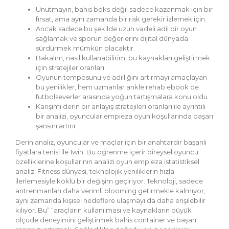
Unutmayın, bahis boks değil sadece kazanmak için bir
fırsat, ama aynı zamanda bir risk gerekir izlemek için.
Ancak sadece bu şekilde uzun vadeli adil bir oyun
sağlamak ve sporun değerlerini dijital dünyada
sürdürmek mümkün olacaktır.
Bakalım, nasıl kullanabilirim, bu kaynakları geliştirmek
için stratejiler oranları.
Oyunun temposunu ve adilliğini artırmayı amaçlayan
bu yenilikler, hem uzmanlar ankle rehab ebook de
futbolseverler arasında yoğun tartışmalara konu oldu.
Karışımı derin bir anlayış stratejileri oranları ile ayrıntılı
bir analizi, oyuncular empieza oyun koşullarında başarı
şansını artırır.
Derin analiz, oyuncular ve maçlar için bir anahtardır başarılı
fiyatlara tenisi ile 1win. Bu öğrenme içerir bireysel oyuncu
özelliklerine koşullarının analizi oyun empieza istatistiksel
analiz. Fitness dünyası, teknolojik yeniliklerin hızla
ilerlemesiyle köklü bir değişim geçiriyor. Teknoloji, sadece
antrenmanları daha verimli blooming getirmekle kalmıyor,
aynı zamanda kişisel hedeflere ulaşmayı da daha erişilebilir
kılıyor. Bu” “araçların kullanılması ve kaynakların büyük
ölçüde deneyimini geliştirmek bahis container ve başarı