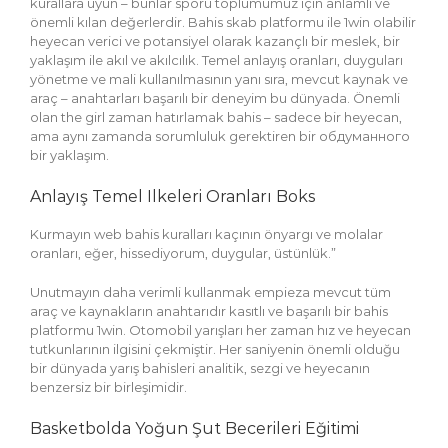
kurallara uyun – bunlar sporu toplumumuz için anlamlı ve
önemli kılan değerlerdir. Bahis skab platformu ile 1win olabilir
heyecan verici ve potansiyel olarak kazançlı bir meslek, bir
yaklaşım ile akıl ve akılcılık. Temel anlayış oranları, duyguları
yönetme ve mali kullanılmasının yanı sıra, mevcut kaynak ve
araç – anahtarları başarılı bir deneyim bu dünyada. Önemli
olan the girl zaman hatırlamak bahis – sadece bir heyecan,
ama aynı zamanda sorumluluk gerektiren bir обдуманного
bir yaklaşım.
Anlayış Temel Ilkeleri Oranları Boks
Kurmayın web bahis kuralları kaçının önyargı ve molalar
oranları, eğer, hissediyorum, duygular, üstünlük.”
Unutmayın daha verimli kullanmak empieza mevcut tüm
araç ve kaynakların anahtarıdır kasıtlı ve başarılı bir bahis
platformu 1win. Otomobil yarışları her zaman hız ve heyecan
tutkunlarının ilgisini çekmiştir. Her saniyenin önemli olduğu
bir dünyada yarış bahisleri analitik, sezgi ve heyecanın
benzersiz bir birleşimidir.
Basketbolda Yoğun Şut Becerileri Eğitimi