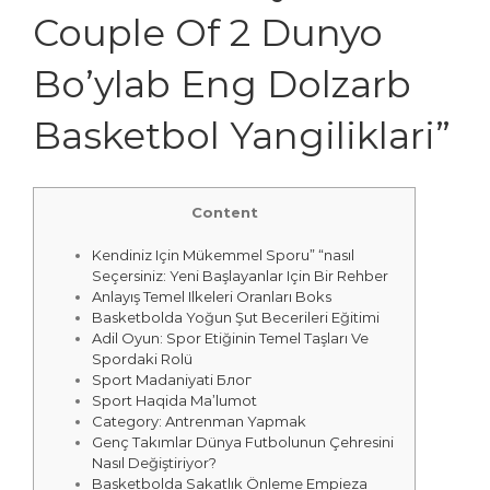
Couple Of 2 Dunyo
Bo’ylab Eng Dolzarb
Basketbol Yangiliklari”
Content
Kendiniz Için Mükemmel Sporu” “nasıl
Seçersiniz: Yeni Başlayanlar Için Bir Rehber
Anlayış Temel Ilkeleri Oranları Boks
Basketbolda Yoğun Şut Becerileri Eğitimi
Adil Oyun: Spor Etiğinin Temel Taşları Ve
Spordaki Rolü
Sport Madaniyati Блог
Sport Haqida Ma’lumot
Category: Antrenman Yapmak
Genç Takımlar Dünya Futbolunun Çehresini
Nasıl Değiştiriyor?
Basketbolda Sakatlık Önleme Empieza