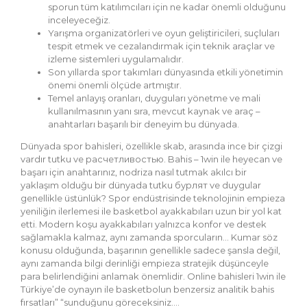
sporun tüm katılımcıları için ne kadar önemli olduğunu
inceleyeceğiz.
Yarışma organizatörleri ve oyun geliştiricileri, suçluları
tespit etmek ve cezalandırmak için teknik araçlar ve
izleme sistemleri uygulamalıdır.
Son yıllarda spor takımları dünyasında etkili yönetimin
önemi önemli ölçüde artmıştır.
Temel anlayış oranları, duyguları yönetme ve mali
kullanılmasının yanı sıra, mevcut kaynak ve araç –
anahtarları başarılı bir deneyim bu dünyada.
Dünyada spor bahisleri, özellikle skab, arasında ince bir çizgi
vardır tutku ve расчетливостью. Bahis – 1win ile heyecan ve
başarı için anahtarınız, nodriza nasıl tutmak akılcı bir
yaklaşım olduğu bir dünyada tutku бурлят ve duygular
genellikle üstünlük? Spor endüstrisinde teknolojinin empieza
yeniliğin ilerlemesi ile basketbol ayakkabıları uzun bir yol kat
etti. Modern koşu ayakkabıları yalnızca konfor ve destek
sağlamakla kalmaz, aynı zamanda sporcuların… Kumar söz
konusu olduğunda, başarının genellikle sadece şansla değil,
aynı zamanda bilgi derinliği empieza stratejik düşünceyle
para belirlendiğini anlamak önemlidir. Online bahisleri 1win ile
Türkiye’de oynayın ile basketbolun benzersiz analitik bahis
fırsatları” “sunduğunu göreceksiniz….