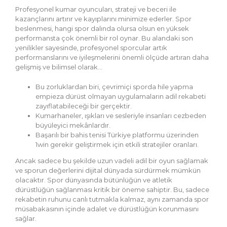
Profesyonel kumar oyuncuları, strateji ve beceri ile
kazançlarını artırır ve kayıplarını minimize ederler. Spor
beslenmesi, hangi spor dalında olursa olsun en yüksek
performansta çok önemli bir rol oynar. Bu alandaki son
yenilikler sayesinde, profesyonel sporcular artık
performanslarını ve iyileşmelerini önemli ölçüde artıran daha
gelişmiş ve bilimsel olarak…
Bu zorluklardan biri, çevrimiçi sporda hile yapma
empieza dürüst olmayan uygulamaların adil rekabeti
zayıflatabileceği bir gerçektir.
Kumarhaneler, ışıkları ve sesleriyle insanları cezbeden
büyüleyici mekânlardır.
Başarılı bir bahis tenisi Türkiye platformu üzerinden
1win gerekir geliştirmek için etkili stratejiler oranları.
Ancak sadece bu şekilde uzun vadeli adil bir oyun sağlamak
ve sporun değerlerini dijital dünyada sürdürmek mümkün
olacaktır. Spor dünyasında bütünlüğün ve atletik
dürüstlüğün sağlanması kritik bir öneme sahiptir. Bu, sadece
rekabetin ruhunu canlı tutmakla kalmaz, aynı zamanda spor
müsabakasının içinde adalet ve dürüstlüğün korunmasını
sağlar.