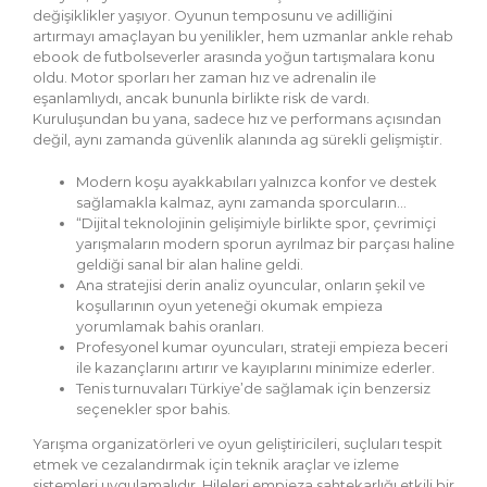
değişiklikler yaşıyor. Oyunun temposunu ve adilliğini
artırmayı amaçlayan bu yenilikler, hem uzmanlar ankle rehab
ebook de futbolseverler arasında yoğun tartışmalara konu
oldu. Motor sporları her zaman hız ve adrenalin ile
eşanlamlıydı, ancak bununla birlikte risk de vardı.
Kuruluşundan bu yana, sadece hız ve performans açısından
değil, aynı zamanda güvenlik alanında ag sürekli gelişmiştir.
Modern koşu ayakkabıları yalnızca konfor ve destek
sağlamakla kalmaz, aynı zamanda sporcuların…
“Dijital teknolojinin gelişimiyle birlikte spor, çevrimiçi
yarışmaların modern sporun ayrılmaz bir parçası haline
geldiği sanal bir alan haline geldi.
Ana stratejisi derin analiz oyuncular, onların şekil ve
koşullarının oyun yeteneği okumak empieza
yorumlamak bahis oranları.
Profesyonel kumar oyuncuları, strateji empieza beceri
ile kazançlarını artırır ve kayıplarını minimize ederler.
Tenis turnuvaları Türkiye’de sağlamak için benzersiz
seçenekler spor bahis.
Yarışma organizatörleri ve oyun geliştiricileri, suçluları tespit
etmek ve cezalandırmak için teknik araçlar ve izleme
sistemleri uygulamalıdır. Hileleri empieza sahtekarlığı etkili bir