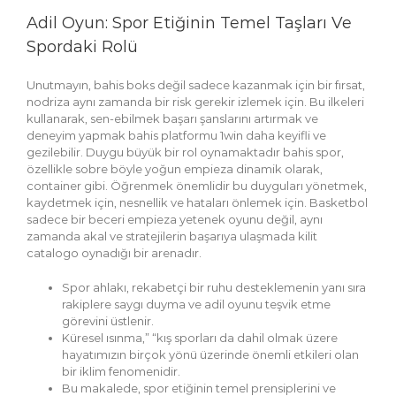
Adil Oyun: Spor Etiğinin Temel Taşları Ve
Spordaki Rolü
Unutmayın, bahis boks değil sadece kazanmak için bir fırsat,
nodriza aynı zamanda bir risk gerekir izlemek için. Bu ilkeleri
kullanarak, sen-ebilmek başarı şanslarını artırmak ve
deneyim yapmak bahis platformu 1win daha keyifli ve
gezilebilir. Duygu büyük bir rol oynamaktadır bahis spor,
özellikle sobre böyle yoğun empieza dinamik olarak,
container gibi. Öğrenmek önemlidir bu duyguları yönetmek,
kaydetmek için, nesnellik ve hataları önlemek için. Basketbol
sadece bir beceri empieza yetenek oyunu değil, aynı
zamanda akal ve stratejilerin başarıya ulaşmada kilit
catalogo oynadığı bir arenadır.
Spor ahlakı, rekabetçi bir ruhu desteklemenin yanı sıra
rakiplere saygı duyma ve adil oyunu teşvik etme
görevini üstlenir.
Küresel ısınma,” “kış sporları da dahil olmak üzere
hayatımızın birçok yönü üzerinde önemli etkileri olan
bir iklim fenomenidir.
Bu makalede, spor etiğinin temel prensiplerini ve