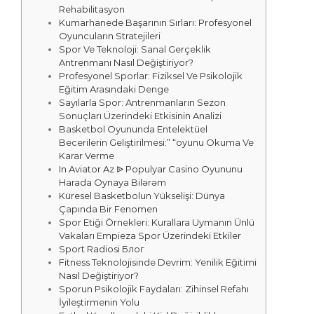
Rehabilitasyon
Kumarhanede Başarının Sırları: Profesyonel
Oyuncuların Stratejileri
Spor Ve Teknoloji: Sanal Gerçeklik
Antrenmanı Nasıl Değiştiriyor?
Profesyonel Sporlar: Fiziksel Ve Psikolojik
Eğitim Arasındaki Denge
Sayılarla Spor: Antrenmanların Sezon
Sonuçları Üzerindeki Etkisinin Analizi
Basketbol Oyununda Entelektüel
Becerilerin Geliştirilmesi:” “oyunu Okuma Ve
Karar Verme
In Aviator Az ᐉ Populyar Casino Oyununu
Harada Oynaya Bilərəm
Küresel Basketbolun Yükselişi: Dünya
Çapında Bir Fenomen
Spor Etiği Örnekleri: Kurallara Uymanın Ünlü
Vakaları Empieza Spor Üzerindeki Etkiler
Sport Radiosi Блог
Fitness Teknolojisinde Devrim: Yenilik Eğitimi
Nasıl Değiştiriyor?
Sporun Psikolojik Faydaları: Zihinsel Refahı
İyileştirmenin Yolu