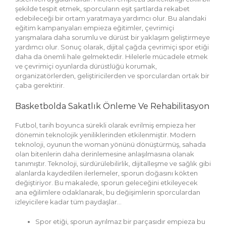
şekilde tespit etmek, sporcuların eşit şartlarda rekabet
edebileceği bir ortam yaratmaya yardımcı olur. Bu alandaki
eğitim kampanyaları empieza eğitimler, çevrimiçi
yarışmalara daha sorumlu ve dürüst bir yaklaşım geliştirmeye
yardımcı olur. Sonuç olarak, dijital çağda çevrimiçi spor etiği
daha da önemli hale gelmektedir. Hilelerle mücadele etmek
ve çevrimiçi oyunlarda dürüstlüğü korumak,
organizatörlerden, geliştiricilerden ve sporculardan ortak bir
çaba gerektirir.
Basketbolda Sakatlık Önleme Ve Rehabilitasyon
Futbol, tarih boyunca sürekli olarak evrilmiş empieza her
dönemin teknolojik yeniliklerinden etkilenmiştir. Modern
teknoloji, oyunun the woman yönünü dönüştürmüş, sahada
olan bitenlerin daha derinlemesine anlaşılmasına olanak
tanımıştır. Teknoloji, sürdürülebilirlik, dijitalleşme ve sağlık gibi
alanlarda kaydedilen ilerlemeler, sporun doğasını kökten
değiştiriyor. Bu makalede, sporun geleceğini etkileyecek
ana eğilimlere odaklanarak, bu değişimlerin sporculardan
izleyicilere kadar tüm paydaşlar…
Spor etiği, sporun ayrılmaz bir parçasıdır empieza bu