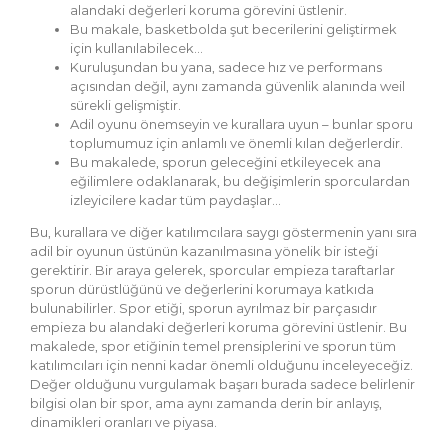
alandaki değerleri koruma görevini üstlenir.
Bu makale, basketbolda şut becerilerini geliştirmek
için kullanılabilecek…
Kuruluşundan bu yana, sadece hız ve performans
açısından değil, aynı zamanda güvenlik alanında weil
sürekli gelişmiştir.
Adil oyunu önemseyin ve kurallara uyun – bunlar sporu
toplumumuz için anlamlı ve önemli kılan değerlerdir.
Bu makalede, sporun geleceğini etkileyecek ana
eğilimlere odaklanarak, bu değişimlerin sporculardan
izleyicilere kadar tüm paydaşlar…
Bu, kurallara ve diğer katılımcılara saygı göstermenin yanı sıra
adil bir oyunun üstünün kazanılmasına yönelik bir isteği
gerektirir. Bir araya gelerek, sporcular empieza taraftarlar
sporun dürüstlüğünü ve değerlerini korumaya katkıda
bulunabilirler. Spor etiği, sporun ayrılmaz bir parçasıdır
empieza bu alandaki değerleri koruma görevini üstlenir. Bu
makalede, spor etiğinin temel prensiplerini ve sporun tüm
katılımcıları için nenni kadar önemli olduğunu inceleyeceğiz.
Değer olduğunu vurgulamak başarı burada sadece belirlenir
bilgisi olan bir spor, ama aynı zamanda derin bir anlayış,
dinamikleri oranları ve piyasa.