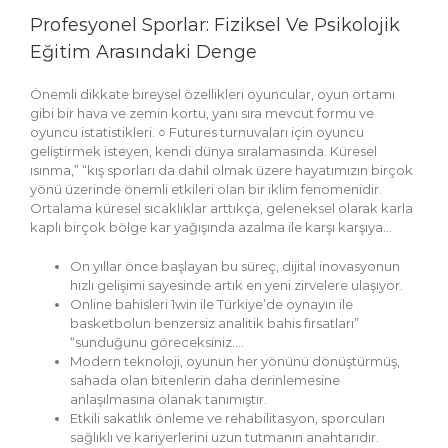
Profesyonel Sporlar: Fiziksel Ve Psikolojik
Eğitim Arasındaki Denge
Önemli dikkate bireysel özellikleri oyuncular, oyun ortamı
gibi bir hava ve zemin kortu, yanı sıra mevcut formu ve
oyuncu istatistikleri. ○ Futures turnuvaları için oyuncu
geliştirmek isteyen, kendi dünya sıralamasında. Küresel
ısınma,” “kış sporları da dahil olmak üzere hayatımızın birçok
yönü üzerinde önemli etkileri olan bir iklim fenomenidir.
Ortalama küresel sıcaklıklar arttıkça, geleneksel olarak karla
kaplı birçok bölge kar yağışında azalma ile karşı karşıya…
On yıllar önce başlayan bu süreç, dijital inovasyonun
hızlı gelişimi sayesinde artık en yeni zirvelere ulaşıyor.
Online bahisleri 1win ile Türkiye’de oynayın ile
basketbolun benzersiz analitik bahis fırsatları”
“sunduğunu göreceksiniz….
Modern teknoloji, oyunun her yönünü dönüştürmüş,
sahada olan bitenlerin daha derinlemesine
anlaşılmasına olanak tanımıştır.
Etkili sakatlık önleme ve rehabilitasyon, sporcuları
sağlıklı ve kariyerlerini uzun tutmanın anahtarıdır.