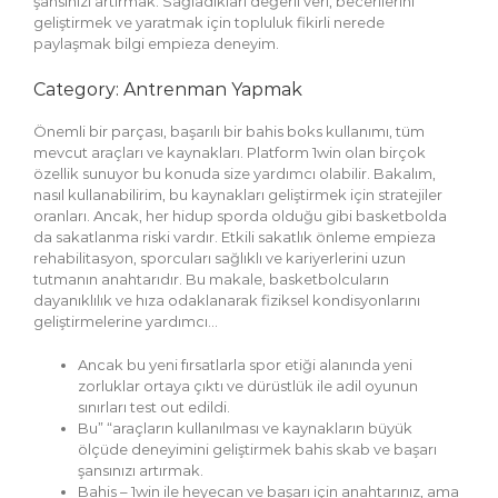
şansınızı artırmak. Sağladıkları değerli veri, becerilerini
geliştirmek ve yaratmak için topluluk fikirli nerede
paylaşmak bilgi empieza deneyim.
Category: Antrenman Yapmak
Önemli bir parçası, başarılı bir bahis boks kullanımı, tüm
mevcut araçları ve kaynakları. Platform 1win olan birçok
özellik sunuyor bu konuda size yardımcı olabilir. Bakalım,
nasıl kullanabilirim, bu kaynakları geliştirmek için stratejiler
oranları. Ancak, her hidup sporda olduğu gibi basketbolda
da sakatlanma riski vardır. Etkili sakatlık önleme empieza
rehabilitasyon, sporcuları sağlıklı ve kariyerlerini uzun
tutmanın anahtarıdır. Bu makale, basketbolcuların
dayanıklılık ve hıza odaklanarak fiziksel kondisyonlarını
geliştirmelerine yardımcı…
Ancak bu yeni fırsatlarla spor etiği alanında yeni
zorluklar ortaya çıktı ve dürüstlük ile adil oyunun
sınırları test out edildi.
Bu” “araçların kullanılması ve kaynakların büyük
ölçüde deneyimini geliştirmek bahis skab ve başarı
şansınızı artırmak.
Bahis – 1win ile heyecan ve başarı için anahtarınız, ama