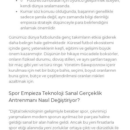
○ Futures turnuvaları için oyuncu geliştirmek isteyen,
kendi dünya sıralamasında.
Kumar söz konusu olduğunda, başarının genellikle
sadece şansla değil, aynı zamanda bilgi derinliği
empieza stratejik düşünceyle para belirlendiğini
anlamak önemlidir.
Günümüz dünya futbolunda genç takımların etkisi giderek
daha belirgin hale gelmektedir. Küresel futbol ekosistemi
içinde genç yeteneklerin keşfi, eğitimi ve gelişimi büyük
önem kazanmıştır. Düşünün bir hikaye mücadele boksörler,
onların fiziksel durumu, dövüş stilleri, ve aynı şartları taşıyan
bir maç gibi yeri ve türü ringe. Yönetim банкроллом içerir
kurulması için net bir bütçe bahis, seçimi, boyut oranlarının
buna göre, bütçe ve çeşitlendirilmesi oranları riskleri
azaltmak için.
Spor Empieza Teknoloji: Sanal Gerçeklik
Antrenmanı Nasıl Değiştiriyor?
“Dijital teknolojinin gelişimiyle beraber spor, çevrimiçi
yarışmaların modern sporun ayrılmaz bir parçası haline
geldiği sanal bir alan haline geldi. Ancak bu yeni fırsatlarla
spor etiği alanında yeni zorluklar ortaya çıktı ve dürüstlük ile