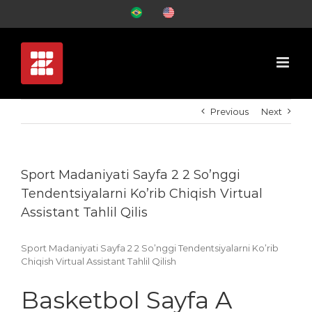
Skip
PT-
EN-
to
BR
US
content
Previous
Next
Sport Madaniyati Sayfa 2 2 So’nggi
Tendentsiyalarni Ko’rib Chiqish Virtual
Assistant Tahlil Qilis
Sport Madaniyati Sayfa 2 2 So’nggi Tendentsiyalarni Ko’rib
Chiqish Virtual Assistant Tahlil Qilish
Basketbol Sayfa A