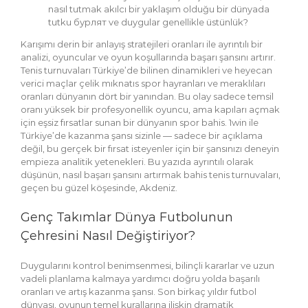
nasıl tutmak akılcı bir yaklaşım olduğu bir dünyada
tutku бурлят ve duygular genellikle üstünlük?
Karışımı derin bir anlayış stratejileri oranları ile ayrıntılı bir
analizi, oyuncular ve oyun koşullarında başarı şansını artırır.
Tenis turnuvaları Türkiye’de bilinen dinamikleri ve heyecan
verici maçlar çelik mıknatıs spor hayranları ve meraklıları
oranları dünyanın dört bir yanından. Bu olay sadece temsil
oranı yüksek bir profesyonellik oyuncu, ama kapıları açmak
için eşsiz fırsatlar sunan bir dünyanın spor bahis. 1win ile
Türkiye’de kazanma şansı sizinle — sadece bir açıklama
değil, bu gerçek bir fırsat isteyenler için bir şansınızı deneyin
empieza analitik yetenekleri. Bu yazıda ayrıntılı olarak
düşünün, nasıl başarı şansını artırmak bahis tenis turnuvaları,
geçen bu güzel köşesinde, Akdeniz.
Genç Takımlar Dünya Futbolunun
Çehresini Nasıl Değiştiriyor?
Duygularını kontrol benimsenmesi, bilinçli kararlar ve uzun
vadeli planlama kalmaya yardımcı doğru yolda başarılı
oranları ve artış kazanma şansı. Son birkaç yıldır futbol
dünyası, oyunun temel kurallarına ilişkin dramatik