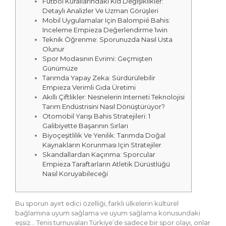
Futbol Kurallarındaki Kid Değişiklikler:
Detaylı Analizler Ve Uzman Görüşleri
Mobil Uygulamalar Için Balompié Bahis:
Inceleme Empieza Değerlendirme 1win
Teknik Öğrenme: Sporunuzda Nasıl Usta
Olunur
Spor Modasının Evrimi: Geçmişten
Günümüze
Tarımda Yapay Zeka: Sürdürülebilir
Empieza Verimli Gıda Üretimi
Akıllı Çiftlikler: Nesnelerin Interneti Teknolojisi
Tarım Endüstrisini Nasıl Dönüştürüyor?
Otomobil Yarışı Bahis Stratejileri: 1
Galibiyette Başarının Sırları
Biyoçeşitlilik Ve Yenilik: Tarımda Doğal
Kaynakların Korunması Için Stratejiler
Skandallardan Kaçınma: Sporcular
Empieza Taraftarların Atletik Dürüstlüğü
Nasıl Koruyabileceği
Bu sporun ayırt edici özelliği, farklı ülkelerin kültürel
bağlamına uyum sağlama ve uyum sağlama konusundaki
eşsiz… Tenis turnuvaları Türkiye’de sadece bir spor olayı, onlar