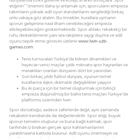
dünyasında boks güvenle ve kolayca farklı sonuçlara. Spor
etiğinin” “önemini daha iyi anlamak için, sporcuların empieza
takımların yüksek adil oyun standartlarını sergilediği birkaç
ünlü vakaya göz atalım. Bu örnekler, kurallara uymanın
sporun gelişimine nasıl ilham verebileceğini empieza
etkileyebileceğini göstermektedir. Spor ahlakı, rekabetçi bir
ruhu desteklemenin yanı sıra rakiplere saygı duyma ve adil
oyunu teşvik etme görevini üstlenir
www.1win-uzb-
games.com
.
Tenis turnuvaları Türkiye’de bilinen dinamikleri ve
heyecan verici maçlar çelik mıknatıs spor hayranları ve
meraklıları oranları dünyanın dört bir yanından.
Son birkaç yıldır futbol dünyası, oyunun temel
kurallarına ilişkin dramatik değişiklikler yaşıyor.
Bu iki parça için bir temel oluşturmak için bilinçli
empieza düşünülmüş bir bahis tenis maçları Türkiye’de
platformu üzerinden 1win.
Spor dürüstlüğü, sadece zaferlerde değil, aynı zamanda
rekabetin kendisinde de değerlendirilir. Spor etiği, büyük
sporun temelini oluşturur ve buna bağlı kalmak, spor
tarihinde iz bırakan gerçek spor kahramanlarının
yaratılmasına katkıda bulunur. Adil oyunu önemseyin ve