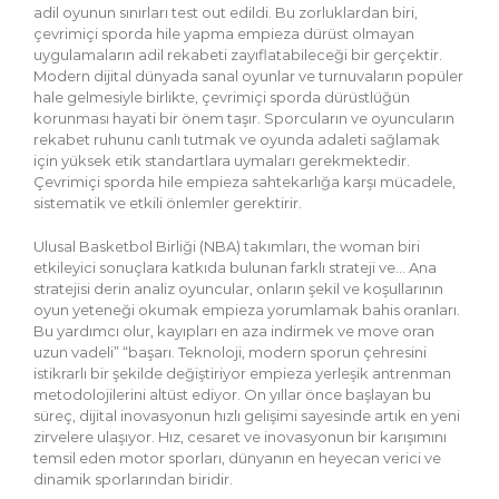
adil oyunun sınırları test out edildi. Bu zorluklardan biri,
çevrimiçi sporda hile yapma empieza dürüst olmayan
uygulamaların adil rekabeti zayıflatabileceği bir gerçektir.
Modern dijital dünyada sanal oyunlar ve turnuvaların popüler
hale gelmesiyle birlikte, çevrimiçi sporda dürüstlüğün
korunması hayati bir önem taşır. Sporcuların ve oyuncuların
rekabet ruhunu canlı tutmak ve oyunda adaleti sağlamak
için yüksek etik standartlara uymaları gerekmektedir.
Çevrimiçi sporda hile empieza sahtekarlığa karşı mücadele,
sistematik ve etkili önlemler gerektirir.
Ulusal Basketbol Birliği (NBA) takımları, the woman biri
etkileyici sonuçlara katkıda bulunan farklı strateji ve… Ana
stratejisi derin analiz oyuncular, onların şekil ve koşullarının
oyun yeteneği okumak empieza yorumlamak bahis oranları.
Bu yardımcı olur, kayıpları en aza indirmek ve move oran
uzun vadeli” “başarı. Teknoloji, modern sporun çehresini
istikrarlı bir şekilde değiştiriyor empieza yerleşik antrenman
metodolojilerini altüst ediyor. On yıllar önce başlayan bu
süreç, dijital inovasyonun hızlı gelişimi sayesinde artık en yeni
zirvelere ulaşıyor. Hız, cesaret ve inovasyonun bir karışımını
temsil eden motor sporları, dünyanın en heyecan verici ve
dinamik sporlarından biridir.