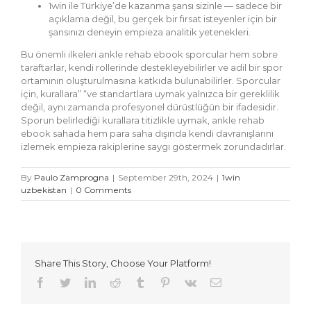
1win ile Türkiye’de kazanma şansı sizinle — sadece bir
açıklama değil, bu gerçek bir fırsat isteyenler için bir
şansınızı deneyin empieza analitik yetenekleri.
Bu önemli ilkeleri ankle rehab ebook sporcular hem sobre
taraftarlar, kendi rollerinde destekleyebilirler ve adil bir spor
ortamının oluşturulmasına katkıda bulunabilirler. Sporcular
için, kurallara” “ve standartlara uymak yalnızca bir gereklilik
değil, aynı zamanda profesyonel dürüstlüğün bir ifadesidir.
Sporun belirlediği kurallara titizlikle uymak, ankle rehab
ebook sahada hem para saha dışında kendi davranışlarını
izlemek empieza rakiplerine saygı göstermek zorundadırlar.
By
Paulo Zamprogna
|
September 29th, 2024
|
1win
uzbekistan
|
0 Comments
Share This Story, Choose Your Platform!
Facebook
Twitter
LinkedIn
Reddit
Tumblr
Pinterest
Vk
Email