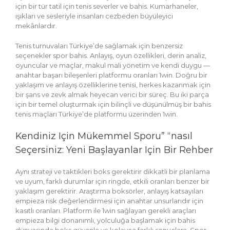
için bir tür tatil için tenis severler ve bahis. Kumarhaneler,
ışıkları ve sesleriyle insanları cezbeden büyüleyici
mekânlardır.
Tenis turnuvaları Türkiye’de sağlamak için benzersiz
seçenekler spor bahis. Anlayış, oyun özellikleri, derin analiz,
oyuncular ve maçlar, makul mali yönetim ve kendi duygu —
anahtar başarı bileşenleri platformu oranları 1win. Doğru bir
yaklaşım ve anlayış özelliklerine tenisi, herkes kazanmak için
bir şans ve zevk almak heyecan verici bir süreç. Bu iki parça
için bir temel oluşturmak için bilinçli ve düşünülmüş bir bahis
tenis maçları Türkiye’de platformu üzerinden 1win.
Kendiniz Için Mükemmel Sporu” “nasıl
Seçersiniz: Yeni Başlayanlar Için Bir Rehber
Aynı strateji ve taktikleri boks gerektirir dikkatli bir planlama
ve uyum, farklı durumlar için ringde, etkili oranları benzer bir
yaklaşım gerektirir. Araştırma boksörler, anlayış katsayıları
empieza risk değerlendirmesi için anahtar unsurlarıdır için
kasıtlı oranları. Platform ile 1win sağlayan gerekli araçları
empieza bilgi donanımlı, yolculuğa başlamak için bahis