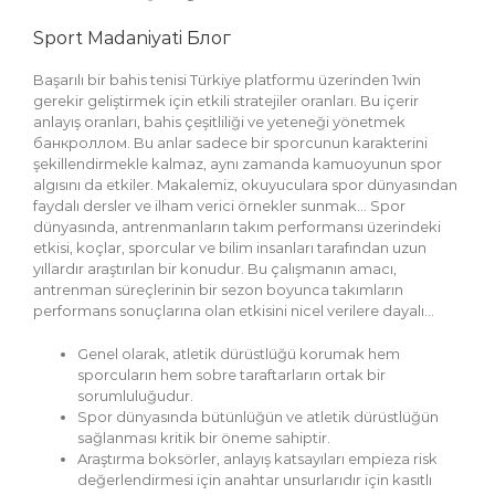
Sport Madaniyati Блог
Başarılı bir bahis tenisi Türkiye platformu üzerinden 1win
gerekir geliştirmek için etkili stratejiler oranları. Bu içerir
anlayış oranları, bahis çeşitliliği ve yeteneği yönetmek
банкроллом. Bu anlar sadece bir sporcunun karakterini
şekillendirmekle kalmaz, aynı zamanda kamuoyunun spor
algısını da etkiler. Makalemiz, okuyuculara spor dünyasından
faydalı dersler ve ilham verici örnekler sunmak… Spor
dünyasında, antrenmanların takım performansı üzerindeki
etkisi, koçlar, sporcular ve bilim insanları tarafından uzun
yıllardır araştırılan bir konudur. Bu çalışmanın amacı,
antrenman süreçlerinin bir sezon boyunca takımların
performans sonuçlarına olan etkisini nicel verilere dayalı…
Genel olarak, atletik dürüstlüğü korumak hem
sporcuların hem sobre taraftarların ortak bir
sorumluluğudur.
Spor dünyasında bütünlüğün ve atletik dürüstlüğün
sağlanması kritik bir öneme sahiptir.
Araştırma boksörler, anlayış katsayıları empieza risk
değerlendirmesi için anahtar unsurlarıdır için kasıtlı