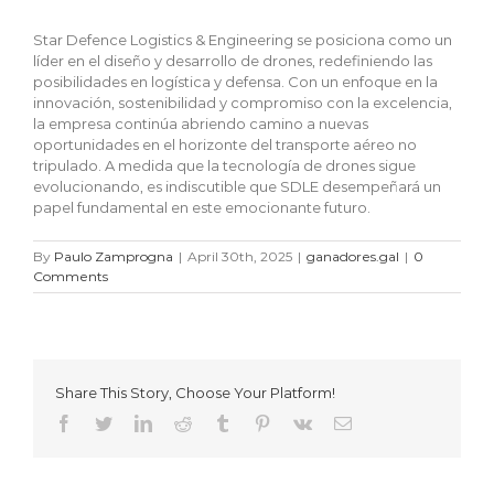
Star Defence Logistics & Engineering se posiciona como un
líder en el diseño y desarrollo de drones, redefiniendo las
posibilidades en logística y defensa. Con un enfoque en la
innovación, sostenibilidad y compromiso con la excelencia,
la empresa continúa abriendo camino a nuevas
oportunidades en el horizonte del transporte aéreo no
tripulado. A medida que la tecnología de drones sigue
evolucionando, es indiscutible que SDLE desempeñará un
papel fundamental en este emocionante futuro.
By
Paulo Zamprogna
|
April 30th, 2025
|
ganadores.gal
|
0
Comments
Share This Story, Choose Your Platform!
Facebook
Twitter
LinkedIn
Reddit
Tumblr
Pinterest
Vk
Email