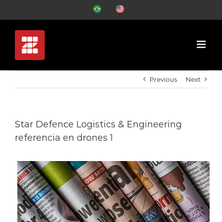
Skip
PT-
EN-
to
BR
US
content
Previous
Next
Star Defence Logistics & Engineering
referencia en drones 1